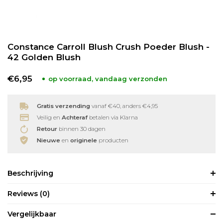
Babyverzorging
Wimperkrullers
Constance Carroll Blush Crush Poeder Blush -
Reiniging
Overige
42 Golden Blush
Ontharen
€6,95
op voorraad, vandaag verzonden
Gratis verzending
vanaf €40, anders €4,95
Veilig en
Achteraf
betalen via Klarna
Retour
binnen 30 dagen
Nieuwe
en
originele
producten
Beschrijving
Reviews
(0)
Vergelijkbaar