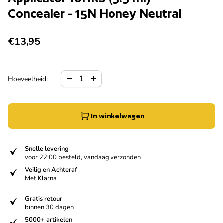
Concealer - 15N Honey Neutral
Normale prijs
€13,95
Hoeveelheid verlagen voor
Verhoog de hoeveelheid voor
remove
add
Hoeveelheid:
In winkelwagen
verified
Snelle levering
voor 22:00 besteld, vandaag verzonden
verified
Veilig en Achteraf
Met Klarna
verified
Gratis retour
binnen 30 dagen
verified
5000+ artikelen