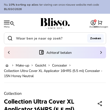
Overslaan naar inhoud
Nu
10% korting op alles
ter viering van onze nieuwe website met code
BLISSO2026
0
Home
shopping_cart
search
Menu
Account
Winkelwagen
Home
search
Zoeken
Zoek op"
(link opent in nieuw tabblad/venster)
chevron_left
account_balance_wallet
chevron_right
Achteraf betalen
Make-up
Gezicht
Concealer
home
chevron_right
chevron_right
chevron_right
chevron_right
In winkelwagen
Collection Ultra Cover XL Applicator 16HRS (5.5 ml) Concealer -
15N Honey Neutral
Zoom in
Collection
Collection Ultra Cover XL
share
Applicator 16HRS (5.5 ml)