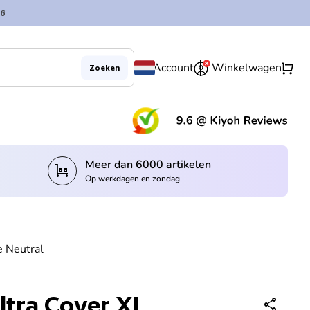
6
0
shopping_cart
Account
Winkelwagen
Zoeken
Hoeveelheid verlagen voor
Verhoog de hoeveelheid voor
In winkelwagen
remove
add
(lin
Meer dan 6000 artikelen
trolley
Op werkdagen en zondag
e Neutral
ltra Cover XL
share