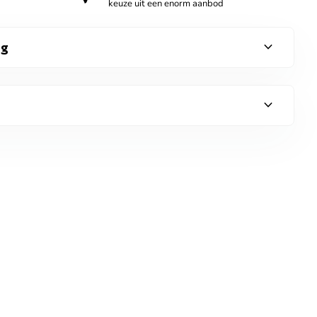
keuze uit een enorm aanbod
expand_more
ng
expand_more