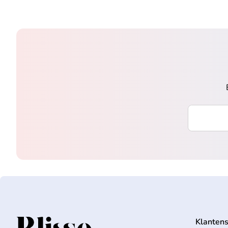
Voer uw e-
Klantens
Home