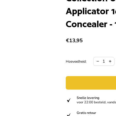
Applicator 
Concealer - 
Normale prijs
€13,95
Hoeveelheid
Verho
remove
add
Hoeveelheid:
Snelle levering
verified
voor 22:00 besteld, vand
Gratis retour
verified