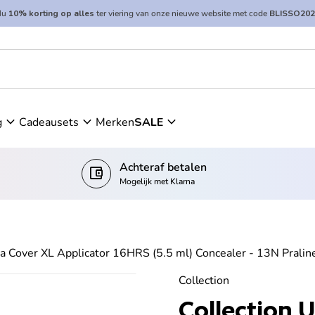
Nu
10% korting op alles
ter viering van onze nieuwe website met code
BLISSO202
6HRS (5.5 ml) Concealer - 13N Praline Neutral
expand_more
expand_more
expand_more
g
Cadeausets
Merken
SALE
Achteraf betalen
account_balance_wallet
Mogelijk met Klarna
ra Cover XL Applicator 16HRS (5.5 ml) Concealer - 13N Pralin
Collection
Collection U