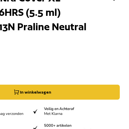
16HRS (5.5 ml)
13N Praline Neutral
 verlagen voor
og de hoeveelheid voor
In winkelwagen
Veilig en Achteraf
verified
aag verzonden
Met Klarna
5000+ artikelen
verified