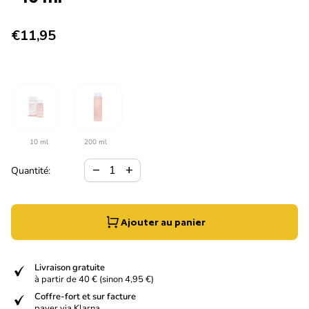
Prix normal
€11,95
10 ml
200 ml
Diminuer la quantité pour
Augmenter la quantité pour
remove
add
Quantité:
Ajouter au panier
verified
Livraison gratuite
à partir de 40 € (sinon 4,95 €)
verified
Coffre-fort et sur facture
payer via Klarna