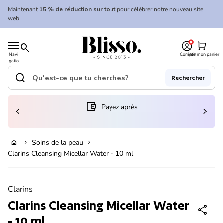
Skip to content
Maintenant
15 % de réduction sur tout
pour célébrer notre nouveau site
web
0
Accueil
shopping_cart
search
Navi
Compte
Voir mon panier
gatio
Accueil
n
mobil
search
Rechercher
e
Recherche"
(le lien s'ouvre dans un nouvel onglet/fenêtre)
account_balance_wallet
Payez après
chevron_left
chevron_right
Ajouter au panier
Soins de la peau
home
chevron_right
chevron_right
Clarins Cleansing Micellar Water - 10 ml
Zoom avant
Clarins
Clarins Cleansing Micellar Water
share
- 10 ml