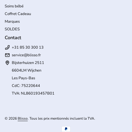
Soins bébé
Coffret Cadeau
Marques
SOLDES
Contact
+31 85 30 300 13
service@blisso.fr
Bijsterhuizen 2511
6604LM Wijchen
Les Pays-Bas
CdC: 75220644
TVA: NL860193457B01
(l
© 2026
Blisso
. Tous les prix mentionnés incluent la TVA.
Modes de paiement