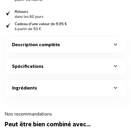
verified
Retours
dans les 60 jours
verified
Cadeau d'une valeur de 9,95 €
à partir de 50 €
expand_more
Description complète
expand_more
Spécifications
expand_more
Ingrédients
Nos recommandations
Peut être bien combiné avec...