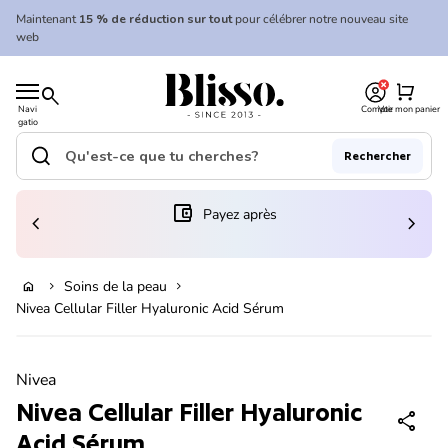
Skip to content
Maintenant
15 % de réduction sur tout
pour célébrer notre nouveau site
web
0
Accueil
shopping_cart
search
Navi
Compte
Voir mon panier
gatio
Accueil
n
mobil
search
Rechercher
e
Recherche"
(le lien s'ouvre dans un nouvel onglet/fenêtre)
account_balance_wallet
Payez après
chevron_left
chevron_right
En rupture de stock
Soins de la peau
home
chevron_right
chevron_right
Nivea Cellular Filler Hyaluronic Acid Sérum
Zoom avant
Nivea
Nivea Cellular Filler Hyaluronic
share
Acid Sérum