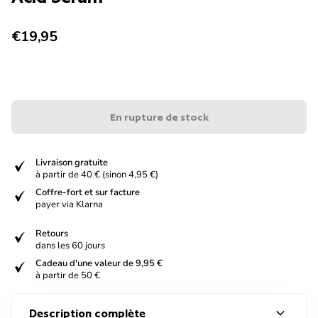
Prix normal
€19,95
En rupture de stock
verified
Livraison gratuite
à partir de 40 € (sinon 4,95 €)
verified
Coffre-fort et sur facture
payer via Klarna
verified
Retours
dans les 60 jours
verified
Cadeau d'une valeur de 9,95 €
à partir de 50 €
expand_more
Description complète