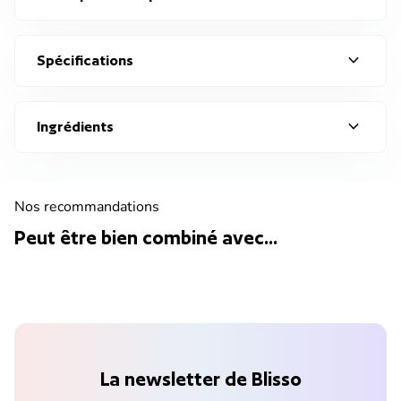
expand_more
Spécifications
expand_more
Ingrédients
Nos recommandations
Peut être bien combiné avec...
La newsletter de Blisso