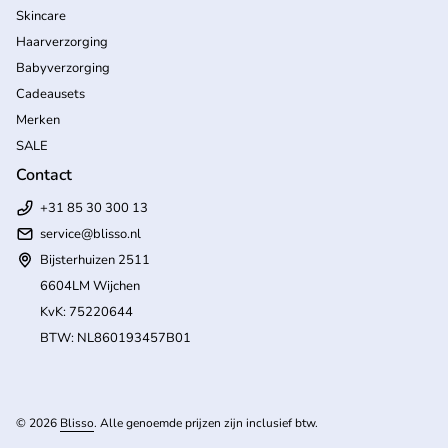
Skincare
Haarverzorging
Babyverzorging
Cadeausets
Merken
SALE
Contact
+31 85 30 300 13
service@blisso.nl
Bijsterhuizen 2511
6604LM Wijchen
KvK: 75220644
BTW: NL860193457B01
(l
© 2026
Blisso
. Alle genoemde prijzen zijn inclusief btw.