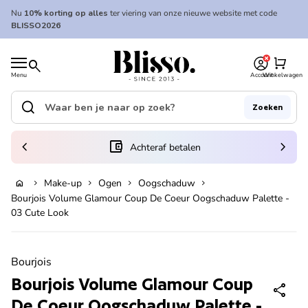
Overslaan naar inhoud
Nu
10% korting op alles
ter viering van onze nieuwe website met code
BLISSO2026
0
Home
shopping_cart
search
Menu
Account
Winkelwagen
Home
search
Zoeken
Zoek op"
(link opent in nieuw tabblad/venster)
chevron_left
account_balance_wallet
chevron_right
Achteraf betalen
Make-up
Ogen
Oogschaduw
home
chevron_right
chevron_right
chevron_right
chevron_right
In winkelwagen
Bourjois Volume Glamour Coup De Coeur Oogschaduw Palette -
03 Cute Look
Zoom in
Bourjois
Bourjois Volume Glamour Coup
share
De Coeur Oogschaduw Palette -