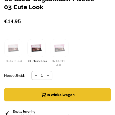
03 Cute Look
Normale prijs
€14,95
03 Cute Look
01 Intense Look
02 Cheeky
Look
Hoeveelheid verlagen voor
Verhoog de hoeveelheid voor
remove
add
Hoeveelheid:
In winkelwagen
verified
Snelle levering