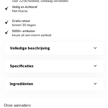
voor 22:00 besteld, vandaag verzonden
verified
Veilig en Achteraf
Met Klarna
verified
Gratis retour
binnen 30 dagen
verified
5000+ artikelen
keuze uit een enorm aanbod
expand_more
Volledige beschrijving
expand_more
Specificaties
expand_more
Ingrediënten
Onze aanraders