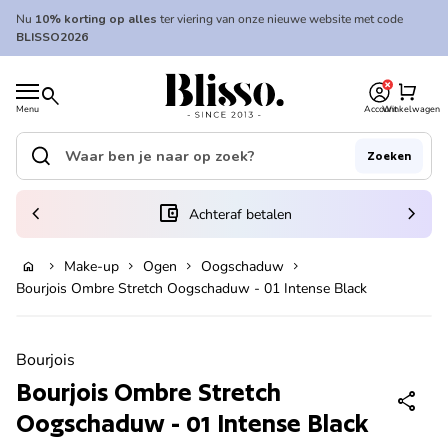
Overslaan naar inhoud
Nu
10% korting op alles
ter viering van onze nieuwe website met code
BLISSO2026
0
Home
shopping_cart
search
Menu
Account
Winkelwagen
Home
search
Zoeken
Zoek op"
(link opent in nieuw tabblad/venster)
chevron_left
account_balance_wallet
chevron_right
Achteraf betalen
Make-up
Ogen
Oogschaduw
home
chevron_right
chevron_right
chevron_right
chevron_right
Uitverkocht
Bourjois Ombre Stretch Oogschaduw - 01 Intense Black
Zoom in
Bourjois
Bourjois Ombre Stretch
share
Oogschaduw - 01 Intense Black