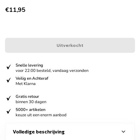
Normale prijs
€11,95
Uitverkocht
verified
Snelle levering
voor 22:00 besteld, vandaag verzonden
verified
Veilig en Achteraf
Met Klarna
verified
Gratis retour
binnen 30 dagen
verified
5000+ artikelen
keuze uit een enorm aanbod
expand_more
Volledige beschrijving