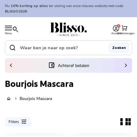
Overslaan naar inhoud
Nu
10% korting op alles
ter viering van onze nieuwe website met code
BLISSO2026
0
Home
shopping_cart
search
Menu
Account
Winkelwagen
Home
search
Zoeken
Zoek op"
(link opent in nieuw tabblad/venster)
chevron_left
account_balance_wallet
chevron_right
Achteraf betalen
Bourjois Mascara
Bourjois Mascara
home
chevron_right
tune
Filters