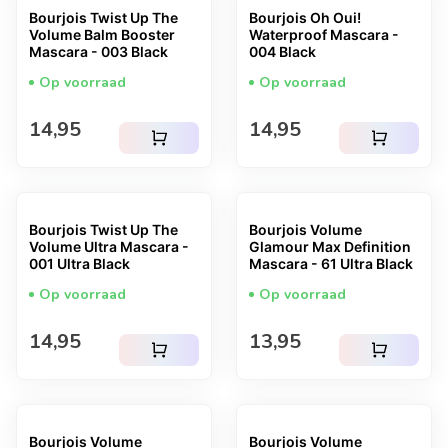
Bourjois Twist Up The
Bourjois Oh Oui!
Volume Balm Booster
Waterproof Mascara -
Mascara - 003 Black
004 Black
Op voorraad
Op voorraad
Normale prijs
Normale prijs
14,95
14,95
shopping_cart
shopping_cart
Bourjois Twist Up The
Bourjois Volume
Volume Ultra Mascara -
Glamour Max Definition
001 Ultra Black
Mascara - 61 Ultra Black
Op voorraad
Op voorraad
Normale prijs
Normale prijs
14,95
13,95
shopping_cart
shopping_cart
Bourjois Volume
Bourjois Volume