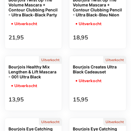
Volume Mascara +
Volume Mascara +
Contour Clubbing Pencil
Contour Clubbing Pencil
- Ultra Black-Black Party
- Ultra Black-Bleu Néon
Uitverkocht
Uitverkocht
Normale prijs
Normale prijs
21,95
18,95
Uitverkocht
Uitverkocht
Bourjois Healthy Mix
Bourjois Creates Ultra
Lengthen & Lift Mascara
Black Cadeauset
- 001 Ultra Black
Uitverkocht
Uitverkocht
Normale prijs
Normale prijs
13,95
15,95
Uitverkocht
Uitverkocht
Bourjois Eye Catching
Bourjois Eye Catching