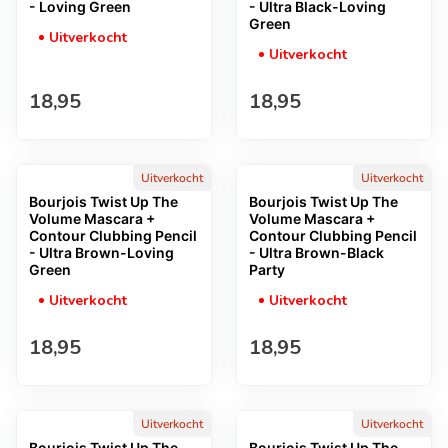
- Loving Green
- Ultra Black-Loving
Green
Uitverkocht
Uitverkocht
Normale prijs
Normale prijs
18,95
18,95
Uitverkocht
Uitverkocht
Bourjois Twist Up The
Bourjois Twist Up The
Volume Mascara +
Volume Mascara +
Contour Clubbing Pencil
Contour Clubbing Pencil
- Ultra Brown-Loving
- Ultra Brown-Black
Green
Party
Uitverkocht
Uitverkocht
Normale prijs
Normale prijs
18,95
18,95
Uitverkocht
Uitverkocht
Bourjois Twist Up The
Bourjois Twist Up The