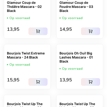
Glamour Coup de
Glamour Coup de
Théâtre Mascara - 02
Foudre Mascara - 03
Black
Black
Op voorraad
Op voorraad
Normale prijs
Normale prijs
13,95
14,95
shopping_cart
shopping_cart
Bourjois Twist Extreme
Bourjois Oh Oui! Big
Mascara - 24 Black
Lashes Mascara - 01
Black
Op voorraad
Op voorraad
Normale prijs
Normale prijs
15,95
13,95
shopping_cart
shopping_cart
Bourjois Twist Up The
Bourjois Twist Up The