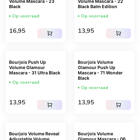
Volume Mascara - 23
Volume Mascara - 22
Black
Black Balm Edition
Op voorraad
Op voorraad
Normale prijs
Normale prijs
16,95
13,95
shopping_cart
shopping_cart
Bourjois Push Up
Bourjois Volume
Volume Glamour
Glamour Push Up
Mascara - 31 Ultra Black
Mascara - 71 Wonder
Black
Op voorraad
Op voorraad
Normale prijs
Normale prijs
13,95
13,95
shopping_cart
shopping_cart
Bourjois Volume Reveal
Bourjois Volume
Adjustable Volume
Glamour Mascara - 06