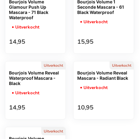
Bourjois Volume
Bourjois Volume 1
Glamour Push Up
Seconde Mascara - 61
Mascara - 71 Black
Black Waterproof
Waterproof
Uitverkocht
Uitverkocht
Normale prijs
Normale prijs
14,95
15,95
Uitverkocht
Uitverkocht
Bourjois Volume Reveal
Bourjois Volume Reveal
Waterproof Mascara -
Mascara - Radiant Black
Black
Uitverkocht
Uitverkocht
Normale prijs
Normale prijs
14,95
10,95
Uitverkocht
Bourjois Volume