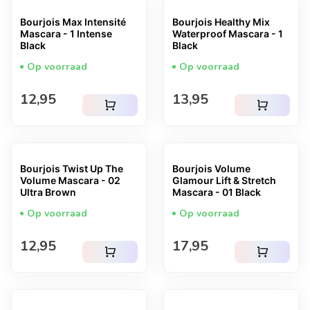
Bourjois Max Intensité
Bourjois Healthy Mix
Mascara - 1 Intense
Waterproof Mascara - 1
Black
Black
Op voorraad
Op voorraad
Normale prijs
Normale prijs
12,95
13,95
shopping_cart
shopping_cart
Bourjois Twist Up The
Bourjois Volume
Volume Mascara - 02
Glamour Lift & Stretch
Ultra Brown
Mascara - 01 Black
Op voorraad
Op voorraad
Normale prijs
Normale prijs
12,95
17,95
shopping_cart
shopping_cart