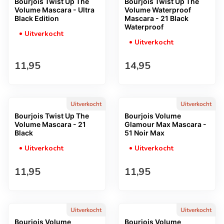
Bourjois Twist Up The
Bourjois Twist Up The
Volume Mascara - Ultra
Volume Waterproof
Black Edition
Mascara - 21 Black
Waterproof
Uitverkocht
Uitverkocht
Normale prijs
Normale prijs
11,95
14,95
Uitverkocht
Uitverkocht
Bourjois Twist Up The
Bourjois Volume
Volume Mascara - 21
Glamour Max Mascara -
Black
51 Noir Max
Uitverkocht
Uitverkocht
Normale prijs
Normale prijs
11,95
11,95
Uitverkocht
Uitverkocht
Bourjois Volume
Bourjois Volume