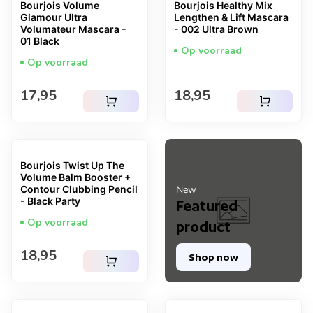
Bourjois Volume
Bourjois Healthy Mix
Glamour Ultra
Lengthen & Lift Mascara
Volumateur Mascara -
- 002 Ultra Brown
01 Black
Op voorraad
Op voorraad
Normale prijs
Normale prijs
17,95
18,95
shopping_cart
shopping_cart
Bourjois Twist Up The
Volume Balm Booster +
Contour Clubbing Pencil
New
- Black Party
Featured
Op voorraad
product
Normale prijs
18,95
Shop now
shopping_cart