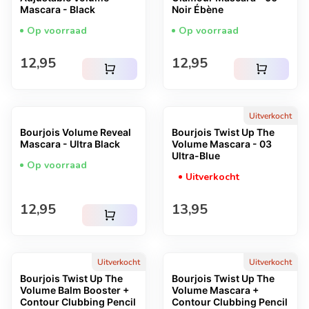
Mascara - Black
Noir Ébène
Op voorraad
Op voorraad
Normale prijs
Normale prijs
12,95
12,95
shopping_cart
shopping_cart
Uitverkocht
Bourjois Volume Reveal
Bourjois Twist Up The
Mascara - Ultra Black
Volume Mascara - 03
Ultra-Blue
Op voorraad
Uitverkocht
Normale prijs
Normale prijs
12,95
13,95
shopping_cart
Uitverkocht
Uitverkocht
Bourjois Twist Up The
Bourjois Twist Up The
Volume Balm Booster +
Volume Mascara +
Contour Clubbing Pencil
Contour Clubbing Pencil