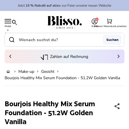
Zum Inhalt springen
Jetzt
15 % Rabatt auf alles
zur Feier unserer neuen Website
0
Startseite
shopping_cart
search
Mobil
Konto
Meinen Warenkorb ansehen
e
Startseite
Navi
gatio
search
Suchen
n
Suche"
(Link öffnet in neuem Tab/Fenster)
to_kontostand_wallet
chevron_left
eink
chevron_right
Zahlen auf Rechnung
Make-up
Gesicht
home
chevron_right
chevron_right
chevron_right
In den Warenkorb legen
Bourjois Healthy Mix Serum Foundation - 51.2W Golden Vanilla
Vergrößern
Bourjois Healthy Mix Serum
share
Foundation - 51.2W Golden
Vanilla