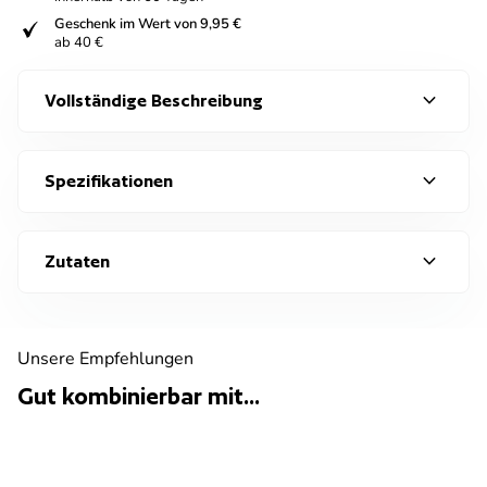
fiziert
Geschenk im Wert von 9,95 €
ab 40 €
expand_more
Vollständige Beschreibung
expand_more
Spezifikationen
expand_more
Zutaten
Unsere Empfehlungen
Gut kombinierbar mit...