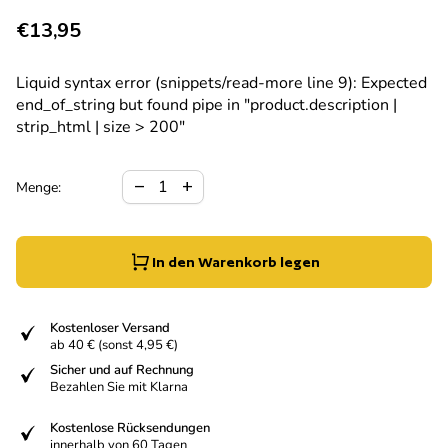
Regulärer Preis
€13,95
Liquid syntax error (snippets/read-more line 9): Expected
end_of_string but found pipe in "product.description |
strip_html | size > 200"
Verringerung der Menge für
Menge erhöhen für
remove
add
Menge:
In den Warenkorb legen
fiziert
Kostenloser Versand
ab 40 € (sonst 4,95 €)
fiziert
Sicher und auf Rechnung
Bezahlen Sie mit Klarna
fiziert
Kostenlose Rücksendungen
innerhalb von 60 Tagen