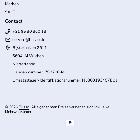
Marken
SALE
Contact
+31 85 30 300 13
service@blisso.de
Bijsterhuizen 2511
6604LM Wijchen
Niederlande
Handelskammer: 75220644
Umsatzsteuer-Identifikationsnummer: NL860193457B01
© 2026
Blisso
. Alle genannten Preise verstehen sich inklusive
Mehrwertsteuer.
(Link öffnet in neuem Tab/Fenster)
Zahlungsmöglichkeiten