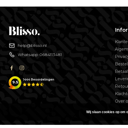
Info
Klante
help@blisso.nl
Algem
Whatsapp 0684113481
Privac
Bestel
Betaa
Lever
1444
Beoordelingen
9.5
Retou
Klach
Over 
Wij slaan cookies op om o