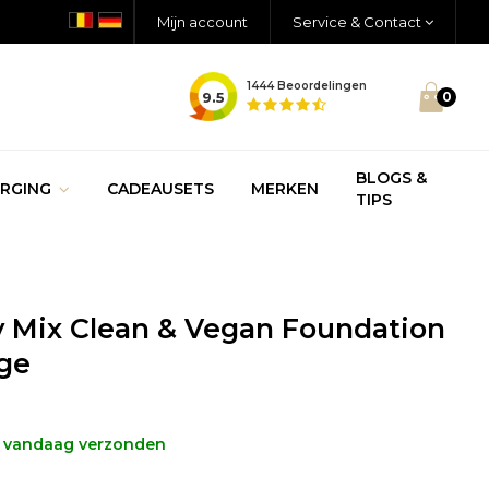
Mijn account
Service & Contact
1444
Beoordelingen
9.5
0
BLOGS &
RGING
CADEAUSETS
MERKEN
TIPS
y Mix Clean & Vegan Foundation
ige
, vandaag verzonden