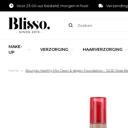
Voor 23:00 uur besteld, morgen in huis!
Verzending
MAKE-
VERZORGING
HAARVERZORGING
UP
Home
Bourjois Healthy Mix Clean & Vegan Foundation - 52.5C Rose B