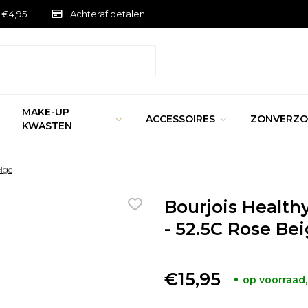
 €4,95
Achteraf betalen
MAKE-UP
ACCESSOIRES
ZONVERZO
KWASTEN
eige
Bourjois Health
- 52.5C Rose Be
€15,95
op voorraad