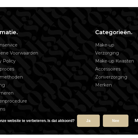
rmatie.
Categorieën.
nservice
Make-up
ene Voorwaarden
Verzorging
y Policy
Make-up Kwasten
proces
Accessoires
lmethoden
Zonverzorging
ing
Merken
rneren
tenprocedure
ons
M
nze website te verbeteren. Is dat akkoord?
Ja
Nee