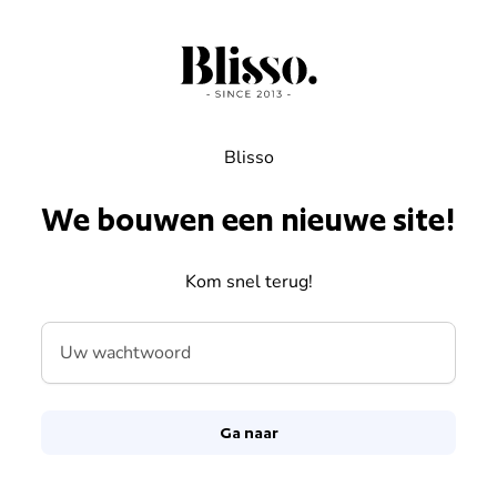
Overslaan naar inhoud
Blisso
We bouwen een nieuwe site!
Kom snel terug!
Uw wachtwoord
Ga naar