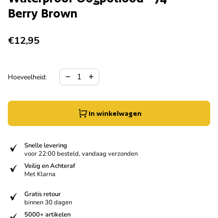
Berry Brown
Normale prijs
€12,95
Hoeveelheid verlagen voor
Verhoog de hoeveelheid voor
remove
add
Hoeveelheid:
In winkelwagen
verified
Snelle levering
voor 22:00 besteld, vandaag verzonden
verified
Veilig en Achteraf
Met Klarna
verified
Gratis retour
binnen 30 dagen
verified
5000+ artikelen