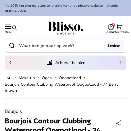
Overslaan naar inhoud
Nu
10% korting op alles
ter viering van onze nieuwe website met code
BLISSO2026
0
Home
shopping_cart
search
Menu
Account
Winkelwagen
Home
search
Zoeken
Zoek op"
(link opent in nieuw tabblad/venster)
chevron_left
account_balance_wallet
chevron_right
Achteraf betalen
Make-up
Ogen
Oogpotlood
home
chevron_right
chevron_right
chevron_right
chevron_right
In winkelwagen
Bourjois Contour Clubbing Waterproof Oogpotlood - 74 Berry
Brown
Zoom in
Bourjois
Bourjois Contour Clubbing
share
Waterproof Oogpotlood - 74