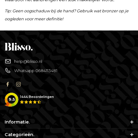
Tip: Geen oogschaduw bij de hand? Gebruik wat bronzer op je
oogleden voor meer definitie!
help@blisso.nl
Whatsapp 0684113481
1444
Beoordelingen
9.5
Informatie.
Categorieën.