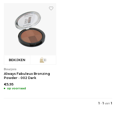
Babyverzorging
Wimperkrullers
Reiniging
Overige
Ontharen
BEKIJKEN
Bourjois
Always Fabuleux Bronzing
Powder - 002 Dark
€5,95
op voorraad
1
-
1
van
1