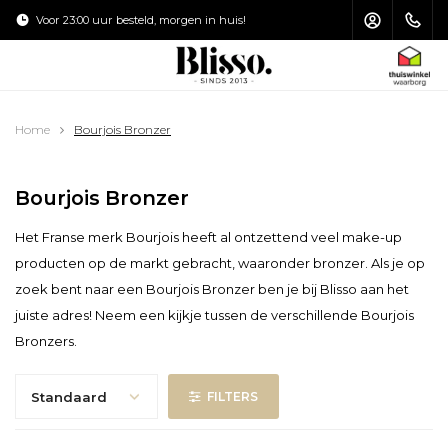
Voor 23:00 uur besteld, morgen in huis!
Verzending €4
HOOFDMENU / MAKE-UP KWASTEN
HOOFDMENU / HAARVERZORGING
HOOFDMENU / ZONVERZORGING
HOOFDMENU / ACCESSOIRES
HOOFDMENU / VERZORGING
HOOFDMENU / MAKE-UP
Home
Bourjois Bronzer
Make-up Kwasten
Haarverzorging
Zonverzorging
Accessoires
Verzorging
Make-up
Bourjois Bronzer
Gezicht
Gezichtsverzorging
Shampoo
Gezicht
Toilettas
Zonnebrand
Het Franse merk Bourjois heeft al ontzettend veel make-up
Ogen
Oogcrème
Haarstyling
Ogen
Puntenslijpers
Aftersun
producten op de markt gebracht, waaronder bronzer. Als je op
zoek bent naar een Bourjois Bronzer ben je bij Blisso aan het
Lippen
Lipverzorging
Haarmasker
Lippen
Nagelvijl
Zelfbruiners
juiste adres! Neem een kijkje tussen de verschillende Bourjois
Bronzers.
Nagels
Lichaamsverzorging
Conditioner
Make-up Kwasten Set
Pincet
Handverzorging
Haarolie
Make-up Kwasten Schoonmaken
Schaartjes & Knippertjes
Standaard
FILTERS
Voetverzorging
Make-up Kwasten Opbergen
Spiegels