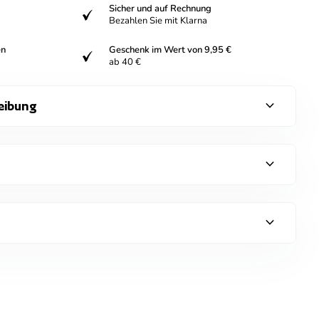
Sicher und auf Rechnung
verifiziert
Bezahlen Sie mit Klarna
en
Geschenk im Wert von 9,95 €
verifiziert
ab 40 €
expand_more
eibung
expand_more
expand_more