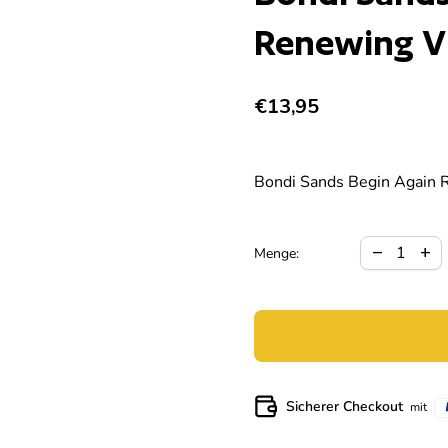
Renewing Vi
Regulärer Preis
€13,95
Bondi Sands Begin Again R
Verringerun
Meng
remove
add
Menge:
Sicherer Checkout
mit