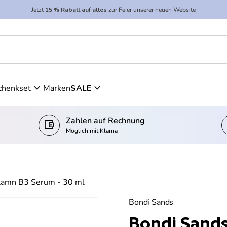
Jetzt
15 % Rabatt auf alles
zur Feier unserer neuen Website
tamn B3 Serum - 30 ml
expand_more
expand_more
chenkset
Marken
SALE
Zahlen auf Rechnung
account_balance_wallet
c
Möglich mit Klarna
tamn B3 Serum - 30 ml
Bondi Sands
Bondi Sands