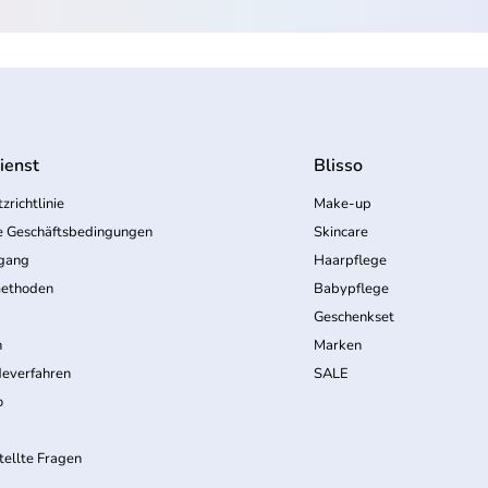
ienst
Blisso
zrichtlinie
Make-up
e Geschäftsbedingungen
Skincare
rgang
Haarpflege
ethoden
Babypflege
Geschenkset
n
Marken
everfahren
SALE
o
tellte Fragen