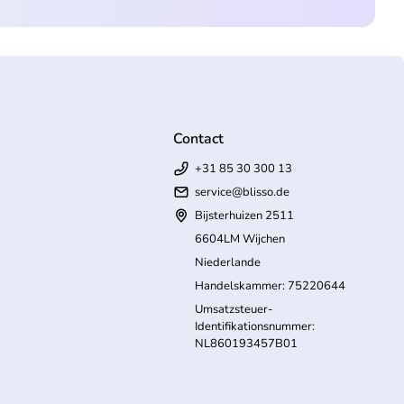
Contact
+31 85 30 300 13
service@blisso.de
Bijsterhuizen 2511
6604LM Wijchen
Niederlande
Handelskammer: 75220644
Umsatzsteuer-
Identifikationsnummer:
NL860193457B01