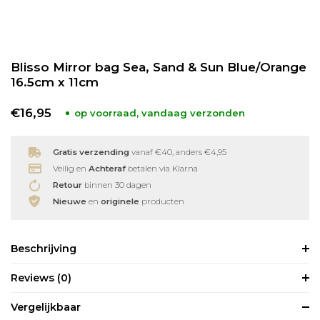
Babyverzorging
Wimperkrullers
Blisso Mirror bag Sea, Sand & Sun Blue/Orange
Reiniging
Overige
16.5cm x 11cm
Ontharen
€16,95
op voorraad, vandaag verzonden
Gratis verzending
vanaf €40, anders €4,95
Veilig en
Achteraf
betalen via Klarna
Retour
binnen 30 dagen
Nieuwe
en
originele
producten
Beschrijving
Reviews
(0)
Vergelijkbaar