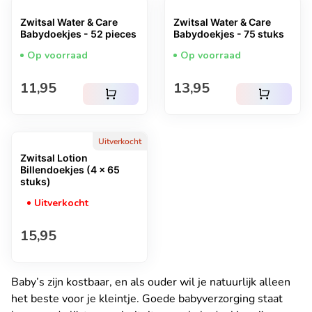
Zwitsal Water & Care
Zwitsal Water & Care
Babydoekjes - 52 pieces
Babydoekjes - 75 stuks
Op voorraad
Op voorraad
Normale prijs
Normale prijs
11,95
13,95
shopping_cart
shopping_cart
Uitverkocht
Zwitsal Lotion
Billendoekjes (4 x 65
stuks)
Uitverkocht
Normale prijs
15,95
Baby’s zijn kostbaar, en als ouder wil je natuurlijk alleen
het beste voor je kleintje. Goede babyverzorging staat