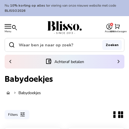
Overslaan naar inhoud
Nu
10% korting op alles
ter viering van onze nieuwe website met code
BLISSO2026
0
Home
shopping_cart
search
Menu
Account
Winkelwagen
Home
search
Zoeken
Zoek op"
(link opent in nieuw tabblad/venster)
chevron_left
account_balance_wallet
chevron_right
Achteraf betalen
Babydoekjes
Babydoekjes
home
chevron_right
tune
Filters