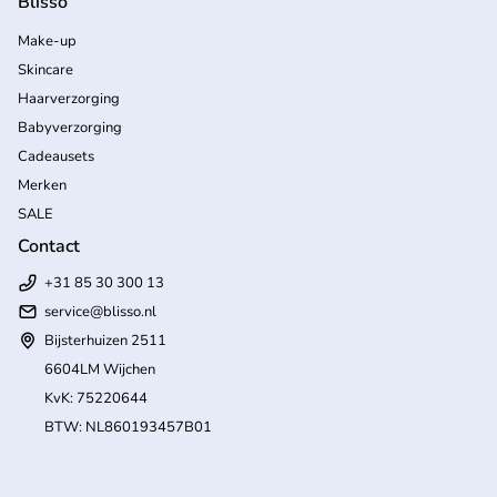
Blisso
Make-up
Skincare
Haarverzorging
Babyverzorging
Cadeausets
Merken
SALE
Contact
+31 85 30 300 13
service@blisso.nl
Bijsterhuizen 2511
6604LM Wijchen
KvK: 75220644
BTW: NL860193457B01