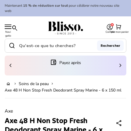
Skip to content
Maintenant
15 % de réduction sur tout
pour célébrer notre nouveau site
web
0
Accueil
shopping_cart
search
Navi
Compte
Voir mon panier
gatio
Accueil
n
mobil
search
Rechercher
e
Recherche"
(le lien s'ouvre dans un nouvel onglet/fenêtre)
account_balance_wallet
Payez après
chevron_left
chevron_right
En rupture de stock
Soins de la peau
home
chevron_right
chevron_right
Axe 48 H Non Stop Fresh Deodorant Spray Marine - 6 x 150 ml
Zoom avant
Axe
Axe 48 H Non Stop Fresh
share
Deodorant Spray Marine - 6 x