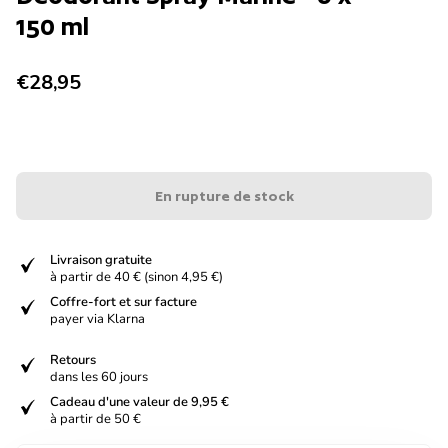
150 ml
Prix normal
€28,95
En rupture de stock
verified
Livraison gratuite
à partir de 40 € (sinon 4,95 €)
verified
Coffre-fort et sur facture
payer via Klarna
verified
Retours
dans les 60 jours
verified
Cadeau d'une valeur de 9,95 €
à partir de 50 €