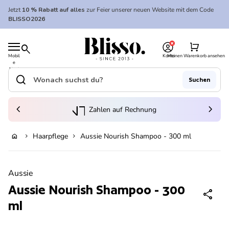
Zum Inhalt springen
Jetzt
10 % Rabatt auf alles
zur Feier unserer neuen Website mit dem Code
BLISSO2026
0
Startseite
shopping_cart
search
Mobil
Konto
Meinen Warenkorb ansehen
e
Startseite
Navi
gatio
search
Suchen
n
Suche"
(Link öffnet in neuem Tab/Fenster)
to_kontostand_wallet
chevron_left
eink
chevron_right
Zahlen auf Rechnung
Haarpflege
Aussie Nourish Shampoo - 300 ml
home
chevron_right
chevron_right
Ausverkauft
Vergrößern
Aussie
Aussie Nourish Shampoo - 300
share
ml