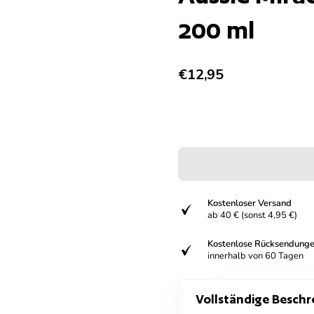
200 ml
Regulärer Preis
€12,95
Kostenloser Versand
verifiziert
ab 40 € (sonst 4,95 €)
Kostenlose Rücksendung
verifiziert
innerhalb von 60 Tagen
Vollständige Beschr