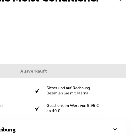
Ausverkauft
Sicher und auf Rechnung
verifiziert
Bezahlen Sie mit Klarna
en
Geschenk im Wert von 9,95 €
verifiziert
ab 40 €
expand_more
eibung