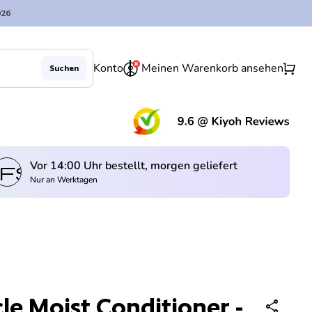
026
0
shopping_cart
Konto
Meinen Warenkorb ansehen
Suchen
Verringerung der Menge für
Menge erhöhen für
Ausverkauft
remove
add
(Lin
Vor 14:00 Uhr bestellt, morgen geliefert
fswagen
Nur an Werktagen
le Moist Conditioner -
share