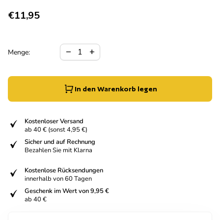
Regulärer Preis
€11,95
Verringerung der Menge für
Menge erhöhen für
remove
add
Menge:
In den Warenkorb legen
fiziert
Kostenloser Versand
ab 40 € (sonst 4,95 €)
fiziert
Sicher und auf Rechnung
Bezahlen Sie mit Klarna
fiziert
Kostenlose Rücksendungen
innerhalb von 60 Tagen
fiziert
Geschenk im Wert von 9,95 €
ab 40 €