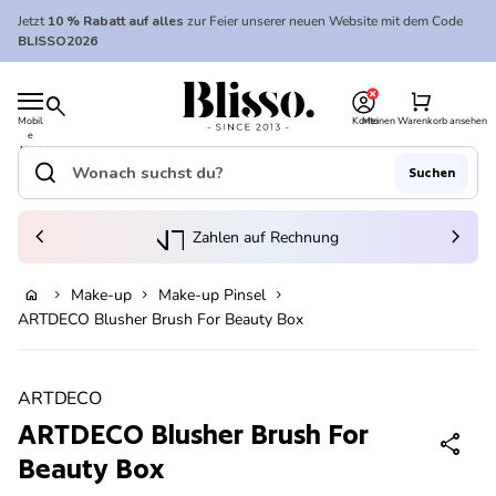
Zum Inhalt springen
Jetzt
10 % Rabatt auf alles
zur Feier unserer neuen Website mit dem Code
BLISSO2026
0
Startseite
shopping_cart
search
Mobil
Konto
Meinen Warenkorb ansehen
e
Startseite
Navi
gatio
search
Suchen
n
Suche"
(Link öffnet in neuem Tab/Fenster)
to_kontostand_wallet
chevron_left
eink
chevron_right
Zahlen auf Rechnung
Make-up
Make-up Pinsel
home
chevron_right
chevron_right
chevron_right
In den Warenkorb legen
ARTDECO Blusher Brush For Beauty Box
Vergrößern
ARTDECO
ARTDECO Blusher Brush For
share
Beauty Box