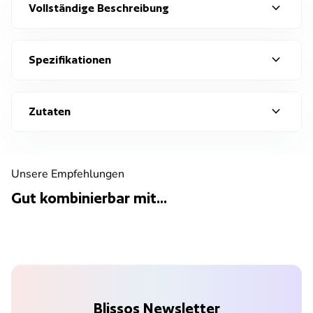
expand_more
Vollständige Beschreibung
expand_more
Spezifikationen
expand_more
Zutaten
Unsere Empfehlungen
Gut kombinierbar mit...
Blissos Newsletter