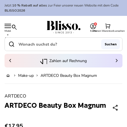
Zum Inhalt springen
Jetzt
10 % Rabatt auf alles
zur Feier unserer neuen Website mit dem Code
BLISSO2026
0
Startseite
shopping_cart
search
Mobil
Konto
Meinen Warenkorb ansehen
e
Startseite
Navi
gatio
search
Suchen
n
Suche"
(Link öffnet in neuem Tab/Fenster)
to_kontostand_wallet
chevron_left
eink
chevron_right
Zahlen auf Rechnung
Make-up
ARTDECO Beauty Box Magnum
home
chevron_right
chevron_right
Ausverkauft
Vergrößern
ARTDECO
ARTDECO Beauty Box Magnum
share
Regulärer Preis
€17,95