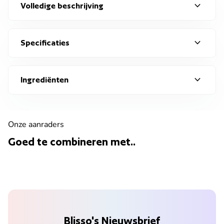
expand_more
Volledige beschrijving
expand_more
Specificaties
expand_more
Ingrediënten
Onze aanraders
Goed te combineren met..
Blisso's Nieuwsbrief