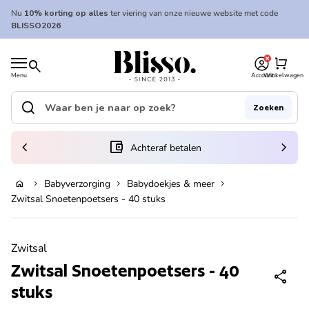
Overslaan naar inhoud
Nu
10% korting op alles
ter viering van onze nieuwe website met code
BLISSO2026
0
Home
shopping_cart
search
Menu
Account
Winkelwagen
Home
search
Zoeken
Zoek op"
(link opent in nieuw tabblad/venster)
chevron_left
account_balance_wallet
chevron_right
Achteraf betalen
Babyverzorging
Babydoekjes & meer
home
chevron_right
chevron_right
chevron_right
In winkelwagen
Zwitsal Snoetenpoetsers - 40 stuks
Zoom in
Zwitsal
Zwitsal Snoetenpoetsers - 40
share
stuks