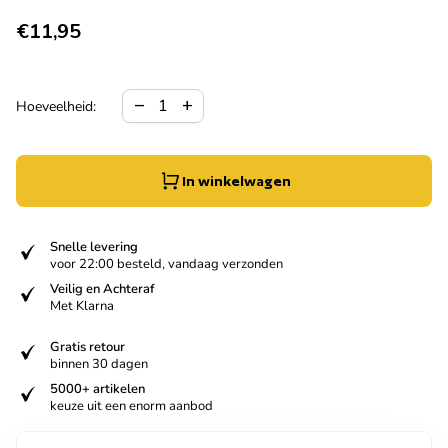
Normale prijs
€11,95
Hoeveelheid verlagen voor
Verhoog de hoeveelheid voor
remove
add
Hoeveelheid:
In winkelwagen
verified
Snelle levering
voor 22:00 besteld, vandaag verzonden
verified
Veilig en Achteraf
Met Klarna
verified
Gratis retour
binnen 30 dagen
verified
5000+ artikelen
keuze uit een enorm aanbod