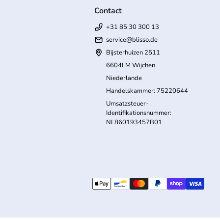
Contact
+31 85 30 300 13
service@blisso.de
Bijsterhuizen 2511
6604LM Wijchen
Niederlande
Handelskammer: 75220644
Umsatzsteuer-
Identifikationsnummer:
NL860193457B01
Link öffnet in neuem Tab/Fenster)
Zahlungsmöglichkeiten