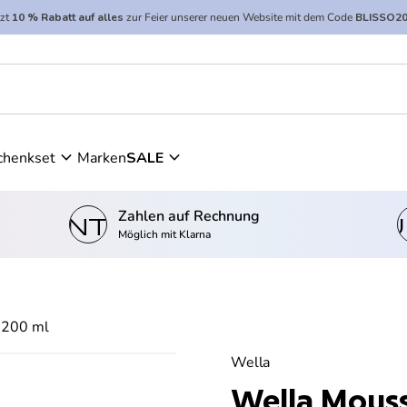
tzt
10 % Rabatt auf alles
zur Feier unserer neuen Website mit dem Code
BLISSO2
0 ml
expand_more
expand_more
chenkset
Marken
SALE
Zahlen auf Rechnung
kontostand_wallet
einkau
Möglich mit Klarna
x 200 ml
Wella
Wella Mousse