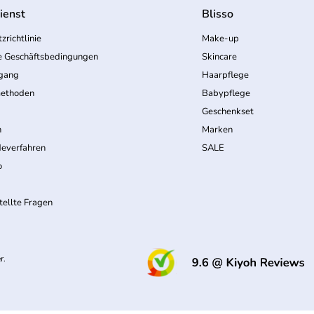
ienst
Blisso
zrichtlinie
Make-up
e Geschäftsbedingungen
Skincare
rgang
Haarpflege
ethoden
Babypflege
Geschenkset
n
Marken
everfahren
SALE
o
tellte Fragen
(
r.