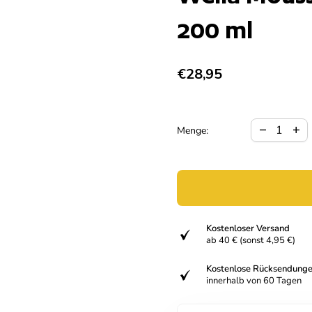
200 ml
Regulärer Preis
€28,95
Verringerun
Meng
remove
add
Menge:
Kostenloser Versand
verifiziert
ab 40 € (sonst 4,95 €)
Kostenlose Rücksendung
verifiziert
innerhalb von 60 Tagen