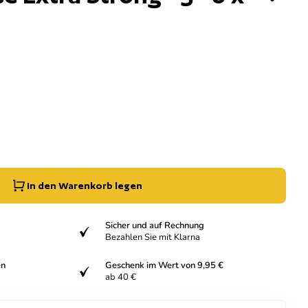
g der Menge für
e erhöhen für
In den Warenkorb legen
Sicher und auf Rechnung
verifiziert
Bezahlen Sie mit Klarna
en
Geschenk im Wert von 9,95 €
verifiziert
ab 40 €