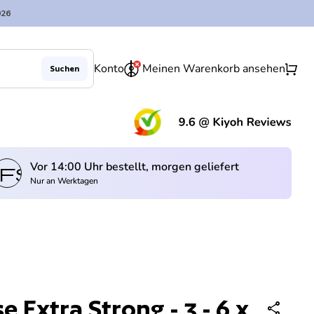
026
0
shopping_cart
Konto
Meinen Warenkorb ansehen
Suchen
Verringerung der Menge für
Menge erhöhen für
In den Warenkorb legen
remove
add
(Lin
Vor 14:00 Uhr bestellt, morgen geliefert
fswagen
Nur an Werktagen
 Extra Strong - 3 - 6 x
share