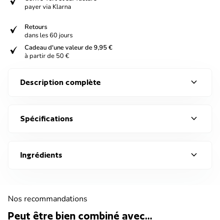
verified
payer via Klarna
verified
Retours
dans les 60 jours
verified
Cadeau d'une valeur de 9,95 €
à partir de 50 €
expand_more
Description complète
expand_more
Spécifications
expand_more
Ingrédients
Nos recommandations
Peut être bien combiné avec...