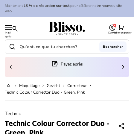
Skip to content
Maintenant
15 % de réduction sur tout
pour célébrer notre nouveau site
web
0
Accueil
shopping_cart
search
Navi
Compte
Voir mon panier
gatio
Accueil
n
mobil
search
Rechercher
e
Recherche"
(le lien s'ouvre dans un nouvel onglet/fenêtre)
account_balance_wallet
Payez après
chevron_left
chevron_right
Ajouter au panier
Maquillage
Gezicht
Correcteur
home
chevron_right
chevron_right
chevron_right
chevron_right
Technic Colour Corrector Duo - Green, Pink
Zoom avant
Technic
Technic Colour Corrector Duo -
share
Green, Pink