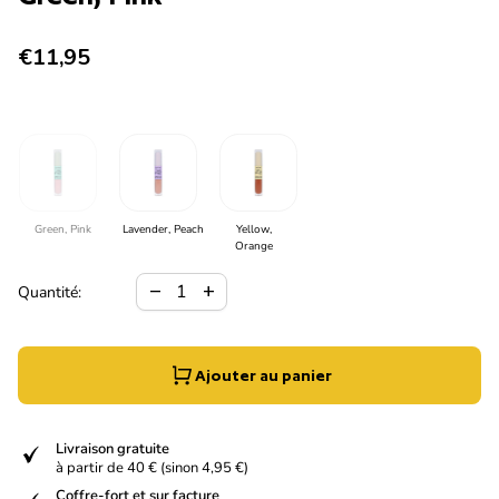
Prix normal
€11,95
Green, Pink
Lavender, Peach
Yellow,
Orange
Diminuer la quantité pour
Augmenter la quantité pour
remove
add
Quantité:
Ajouter au panier
verified
Livraison gratuite
à partir de 40 € (sinon 4,95 €)
Coffre-fort et sur facture