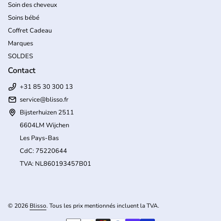
Soin des cheveux
Soins bébé
Coffret Cadeau
Marques
SOLDES
Contact
+31 85 30 300 13
service@blisso.fr
Bijsterhuizen 2511
6604LM Wijchen
Les Pays-Bas
CdC: 75220644
TVA: NL860193457B01
(l
© 2026
Blisso
. Tous les prix mentionnés incluent la TVA.