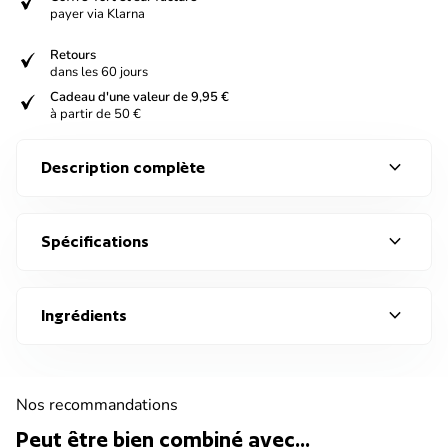
verified
payer via Klarna
verified
Retours
dans les 60 jours
verified
Cadeau d'une valeur de 9,95 €
à partir de 50 €
expand_more
Description complète
expand_more
Spécifications
expand_more
Ingrédients
Nos recommandations
Peut être bien combiné avec...