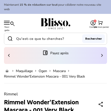
Skip to content
Maintenant
15 % de réduction sur tout
pour célébrer notre nouveau site
web
0
Accueil
shopping_cart
search
Navi
Compte
Voir mon panier
gatio
Accueil
n
mobil
search
Rechercher
e
Recherche"
(le lien s'ouvre dans un nouvel onglet/fenêtre)
account_balance_wallet
Payez après
chevron_left
chevron_right
Ajouter au panier
Maquillage
Ogen
Mascara
home
chevron_right
chevron_right
chevron_right
chevron_right
Rimmel Wonder'Extension Mascara - 001 Very Black
Zoom avant
Rimmel
Rimmel Wonder'Extension
share
Mascara - 001 Very Black