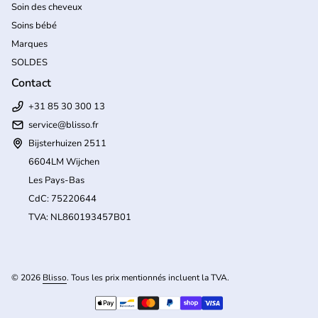
Soin des cheveux
Soins bébé
Marques
SOLDES
Contact
+31 85 30 300 13
service@blisso.fr
Bijsterhuizen 2511
6604LM Wijchen
Les Pays-Bas
CdC: 75220644
TVA: NL860193457B01
(l
© 2026
Blisso
. Tous les prix mentionnés incluent la TVA.
Modes de paiement