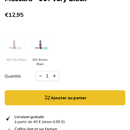
Prix normal
€12,95
001 Very Black
002 Brown
Black
Diminuer la quantité pour
Augmenter la quantité pour
remove
add
Quantité:
Ajouter au panier
verified
Livraison gratuite
à partir de 40 € (sinon 4,95 €)
Coffre-fort et sur facture