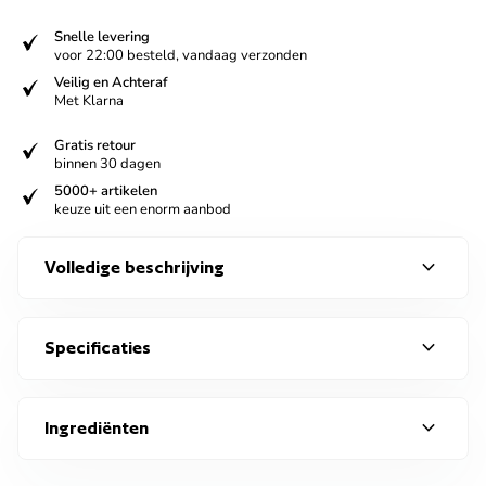
verified
Snelle levering
voor 22:00 besteld, vandaag verzonden
verified
Veilig en Achteraf
Met Klarna
verified
Gratis retour
binnen 30 dagen
verified
5000+ artikelen
keuze uit een enorm aanbod
expand_more
Volledige beschrijving
expand_more
Specificaties
expand_more
Ingrediënten