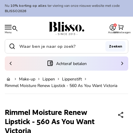
Overslaan naar inhoud
Nu
10% korting op alles
ter viering van onze nieuwe website met code
BLISSO2026
0
Home
shopping_cart
search
Menu
Account
Winkelwagen
Home
search
Zoeken
Zoek op"
(link opent in nieuw tabblad/venster)
chevron_left
account_balance_wallet
chevron_right
Achteraf betalen
Make-up
Lippen
Lippenstift
home
chevron_right
chevron_right
chevron_right
chevron_right
In winkelwagen
Rimmel Moisture Renew Lipstick - 560 As You Want Victoria
Zoom in
Rimmel Moisture Renew
share
Lipstick - 560 As You Want
Victoria