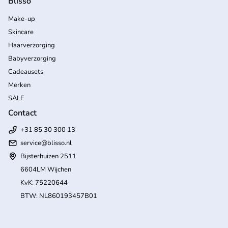
Blisso
Make-up
Skincare
Haarverzorging
Babyverzorging
Cadeausets
Merken
SALE
Contact
+31 85 30 300 13
service@blisso.nl
Bijsterhuizen 2511
6604LM Wijchen
KvK: 75220644
BTW: NL860193457B01