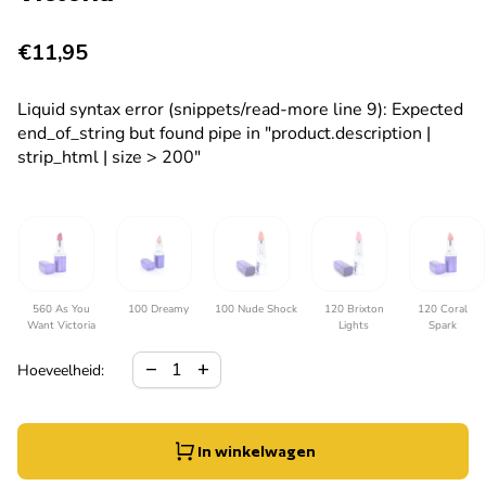
Normale prijs
€11,95
Liquid syntax error (snippets/read-more line 9): Expected
end_of_string but found pipe in "product.description |
strip_html | size > 200"
560 As You
100 Dreamy
100 Nude Shock
120 Brixton
120 Coral
Want Victoria
Lights
Spark
Hoeveelheid verlagen voor
Verhoog de hoeveelheid voor
remove
add
Hoeveelheid:
In winkelwagen