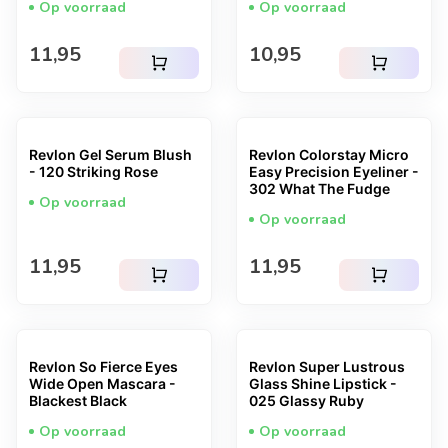
Op voorraad
Op voorraad
Normale prijs
Normale prijs
11,95
10,95
shopping_cart
shopping_cart
Revlon Gel Serum Blush
Revlon Colorstay Micro
- 120 Striking Rose
Easy Precision Eyeliner -
302 What The Fudge
Op voorraad
Op voorraad
Normale prijs
Normale prijs
11,95
11,95
shopping_cart
shopping_cart
Revlon So Fierce Eyes
Revlon Super Lustrous
Wide Open Mascara -
Glass Shine Lipstick -
Blackest Black
025 Glassy Ruby
Op voorraad
Op voorraad