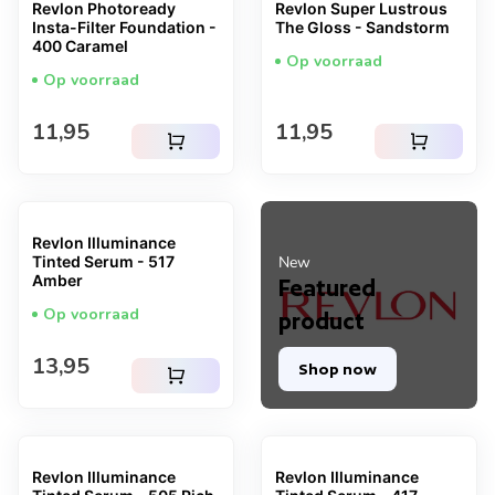
Revlon Photoready
Revlon Super Lustrous
Insta-Filter Foundation -
The Gloss - Sandstorm
400 Caramel
Op voorraad
Op voorraad
Normale prijs
Normale prijs
11,95
11,95
shopping_cart
shopping_cart
Revlon Illuminance
Tinted Serum - 517
New
Amber
Featured
Op voorraad
product
Normale prijs
13,95
Shop now
shopping_cart
Revlon Illuminance
Revlon Illuminance