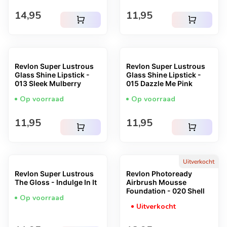
Normale prijs
Normale prijs
14,95
11,95
shopping_cart
shopping_cart
Revlon Super Lustrous
Revlon Super Lustrous
Glass Shine Lipstick -
Glass Shine Lipstick -
013 Sleek Mulberry
015 Dazzle Me Pink
Op voorraad
Op voorraad
Normale prijs
Normale prijs
11,95
11,95
shopping_cart
shopping_cart
Uitverkocht
Revlon Super Lustrous
Revlon Photoready
The Gloss - Indulge In It
Airbrush Mousse
Foundation - 020 Shell
Op voorraad
Uitverkocht