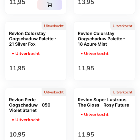
Normale prijs
Normale prijs
11,95
13,95
shopping_cart
Uitverkocht
Uitverkocht
Revlon Colorstay
Revlon Colorstay
Oogschaduw Palette -
Oogschaduw Palette -
21 Silver Fox
18 Azure Mist
Uitverkocht
Uitverkocht
Normale prijs
Normale prijs
11,95
11,95
Uitverkocht
Uitverkocht
Revlon Perle
Revlon Super Lustrous
Oogschaduw - 050
The Gloss - Rosy Future
Violet Starlet
Uitverkocht
Uitverkocht
Normale prijs
Normale prijs
10,95
11,95