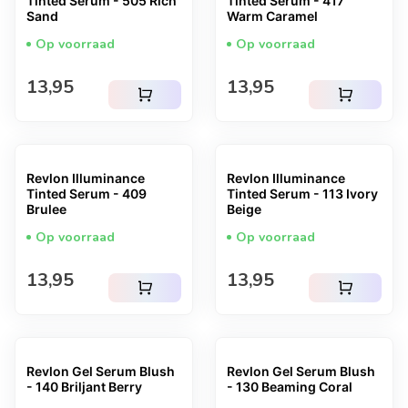
Tinted Serum - 505 Rich
Tinted Serum - 417
Sand
Warm Caramel
Op voorraad
Op voorraad
Normale prijs
Normale prijs
13,95
13,95
shopping_cart
shopping_cart
Revlon Illuminance
Revlon Illuminance
Tinted Serum - 409
Tinted Serum - 113 Ivory
Brulee
Beige
Op voorraad
Op voorraad
Normale prijs
Normale prijs
13,95
13,95
shopping_cart
shopping_cart
Revlon Gel Serum Blush
Revlon Gel Serum Blush
- 140 Briljant Berry
- 130 Beaming Coral