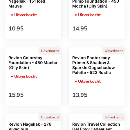
Nagellak - 151 Iced
Pump Foundation - 450
Mauve
Mocha (Oily Skin)
Uitverkocht
Uitverkocht
Normale prijs
Normale prijs
10,95
14,95
Uitverkocht
Uitverkocht
Revlon Colorstay
Revlon Photoready
Foundation - 450 Mocha
Primer & Shadow &
(Oily Skin)
Sparkle Oogschaduw
Palette - 523 Rustic
Uitverkocht
Uitverkocht
Normale prijs
Normale prijs
15,95
13,95
Uitverkocht
Uitverkocht
Revlon Nagellak - 276
Revlon Travel Collection
Vivacious
Gel Envy Cadeauset