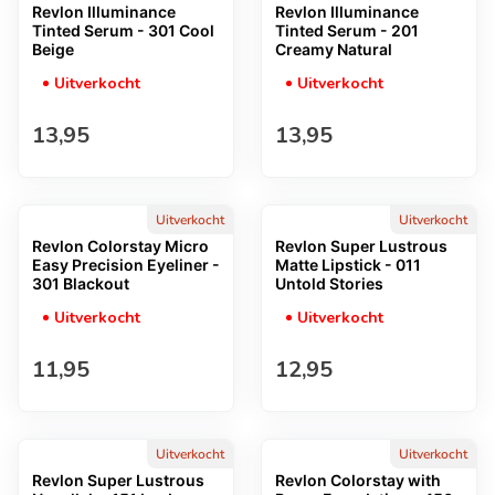
Revlon Illuminance
Revlon Illuminance
Tinted Serum - 301 Cool
Tinted Serum - 201
Beige
Creamy Natural
Uitverkocht
Uitverkocht
Normale prijs
Normale prijs
13,95
13,95
Uitverkocht
Uitverkocht
Revlon Colorstay Micro
Revlon Super Lustrous
Easy Precision Eyeliner -
Matte Lipstick - 011
301 Blackout
Untold Stories
Uitverkocht
Uitverkocht
Normale prijs
Normale prijs
11,95
12,95
Uitverkocht
Uitverkocht
Revlon Super Lustrous
Revlon Colorstay with