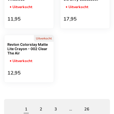
Uitverkocht
Uitverkocht
Normale prijs
Normale prijs
11,95
17,95
Uitverkocht
Revlon Colorstay Matte
Lite Crayon - 002 Clear
The Air
Uitverkocht
Normale prijs
12,95
1
2
3
…
26