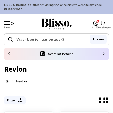
Overslaan naar inhoud
Nu
10% korting op alles
ter viering van onze nieuwe website met code
BLISSO2026
0
Home
shopping_cart
search
Menu
Account
Winkelwagen
Home
search
Zoeken
Zoek op"
(link opent in nieuw tabblad/venster)
chevron_left
account_balance_wallet
chevron_right
Achteraf betalen
Revlon
Revlon
home
chevron_right
tune
Filters