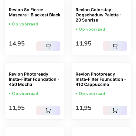
Revlon So Fierce
Revlon Colorstay
Mascara - Blackest Black
Oogschaduw Palette -
20 Sunrise
Op voorraad
Op voorraad
Normale prijs
Normale prijs
14,95
11,95
shopping_cart
shopping_cart
Revlon Photoready
Revlon Photoready
Insta-Filter Foundation -
Insta-Filter Foundation -
450 Mocha
410 Cappuccino
Op voorraad
Op voorraad
Normale prijs
Normale prijs
11,95
11,95
shopping_cart
shopping_cart