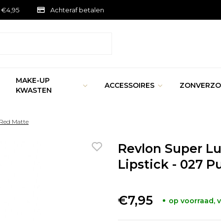
 €4,95
Achteraf betalen
MAKE-UP
ACCESSOIRES
ZONVERZO
KWASTEN
 Red Matte
Revlon Super Lu
Lipstick - 027 
€7,95
op voorraad,