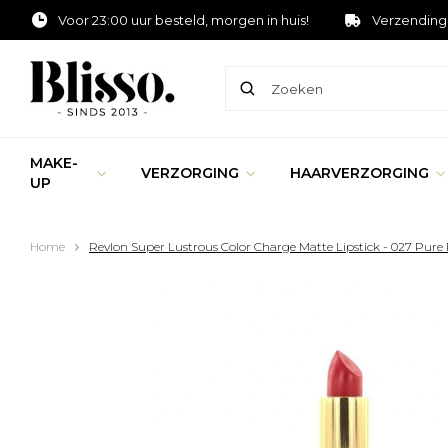
Voor 23:00 uur besteld, morgen in huis!
Verzending
MAKE-
VERZORGING
HAARVERZORGING
UP
Home
Revlon Super Lustrous Color Charge Matte Lipstick - 027 Pure