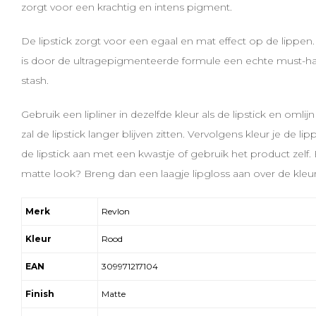
zorgt voor een krachtig en intens pigment.
De lipstick zorgt voor een egaal en mat effect op de lippen
is door de ultragepigmenteerde formule een echte must-h
stash.
Gebruik een lipliner in dezelfde kleur als de lipstick en omli
zal de lipstick langer blijven zitten. Vervolgens kleur je de li
de lipstick aan met een kwastje of gebruik het product zelf.
matte look? Breng dan een laagje lipgloss aan over de kleu
Merk
Revlon
Kleur
Rood
EAN
309971217104
Finish
Matte