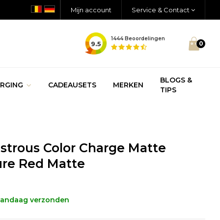
Mijn account
Service & Contact
1444
Beoordelingen
9.5
0
BLOGS &
RGING
CADEAUSETS
MERKEN
TIPS
strous Color Charge Matte
Pure Red Matte
 vandaag verzonden