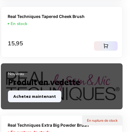
Real Techniques Tapered Cheek Brush
En stock
Prix normal
15,95
shopping_cart
Nouveau
Produit en vedette
Achetez maintenant
En rupture de stock
Real Techniques Extra Big Powder Brush