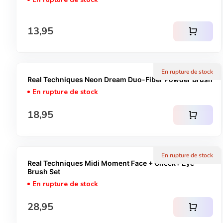
Prix normal
13,95
shopping_cart
En rupture de stock
Real Techniques Neon Dream Duo-Fiber Powder Brush
En rupture de stock
Prix normal
18,95
shopping_cart
En rupture de stock
Real Techniques Midi Moment Face + Cheek+ Eye
Brush Set
En rupture de stock
Prix normal
28,95
shopping_cart