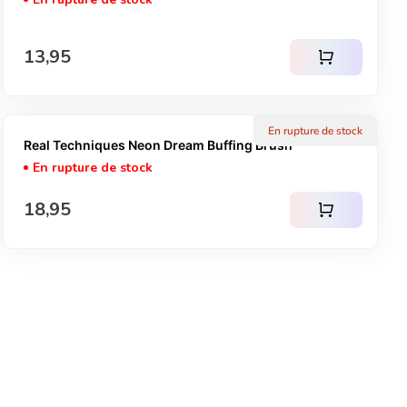
Prix normal
13,95
shopping_cart
En rupture de stock
Real Techniques Neon Dream Buffing Brush
En rupture de stock
Prix normal
18,95
shopping_cart