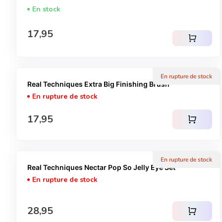
En stock
Prix normal
17,95
shopping_cart
En rupture de stock
Real Techniques Extra Big Finishing Brush
En rupture de stock
Prix normal
17,95
shopping_cart
En rupture de stock
Real Techniques Nectar Pop So Jelly Eye Set
En rupture de stock
Prix normal
28,95
shopping_cart