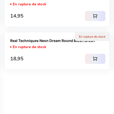
En rupture de stock
Prix normal
14,95
shopping_cart
En rupture de stock
Real Techniques Neon Dream Round Blush Brush
En rupture de stock
Prix normal
18,95
shopping_cart