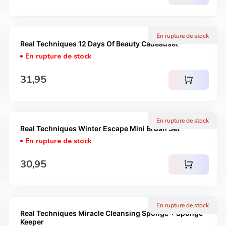
En rupture de stock
Real Techniques 12 Days Of Beauty Cadeauset
En rupture de stock
Prix normal
31,95
shopping_cart
En rupture de stock
Real Techniques Winter Escape Mini Brush Set
En rupture de stock
Prix normal
30,95
shopping_cart
En rupture de stock
Real Techniques Miracle Cleansing Sponge + Sponge
Keeper