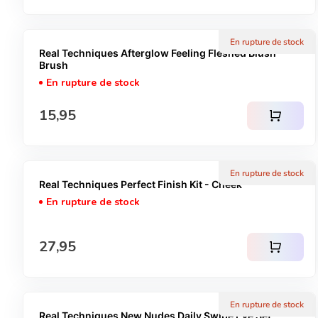
En rupture de stock
Real Techniques Afterglow Feeling Fleshed Blush
Brush
En rupture de stock
Prix normal
15,95
shopping_cart
En rupture de stock
Real Techniques Perfect Finish Kit - Cheek
En rupture de stock
Prix normal
27,95
shopping_cart
En rupture de stock
Real Techniques New Nudes Daily Swipe Eye Set