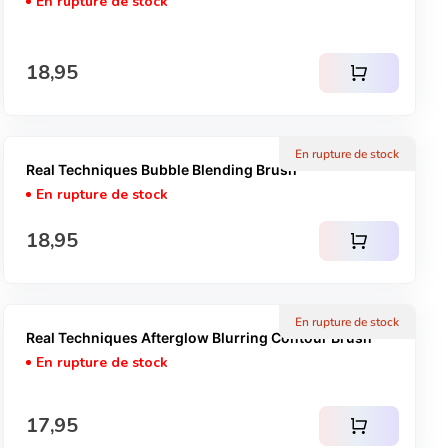
En rupture de stock
Prix normal
18,95
shopping_cart
En rupture de stock
Real Techniques Bubble Blending Brush
En rupture de stock
Prix normal
18,95
shopping_cart
En rupture de stock
Real Techniques Afterglow Blurring Contour Brush
En rupture de stock
Prix normal
17,95
shopping_cart