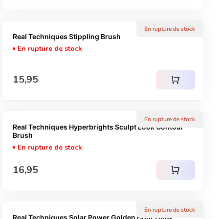
En rupture de stock
Real Techniques Stippling Brush
En rupture de stock
Prix normal
15,95
shopping_cart
En rupture de stock
Real Techniques Hyperbrights Sculpt Look Contour
Brush
En rupture de stock
Prix normal
16,95
shopping_cart
En rupture de stock
Real Techniques Solar Power Golden Hour Glow