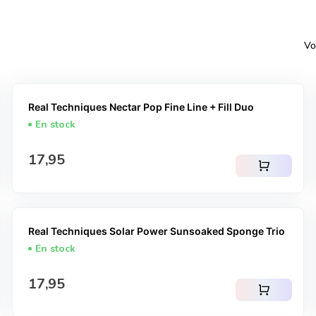
Vo
Real Techniques Nectar Pop Fine Line + Fill Duo
En stock
Prix normal
17,95
shopping_cart
Real Techniques Solar Power Sunsoaked Sponge Trio
En stock
Prix normal
17,95
shopping_cart