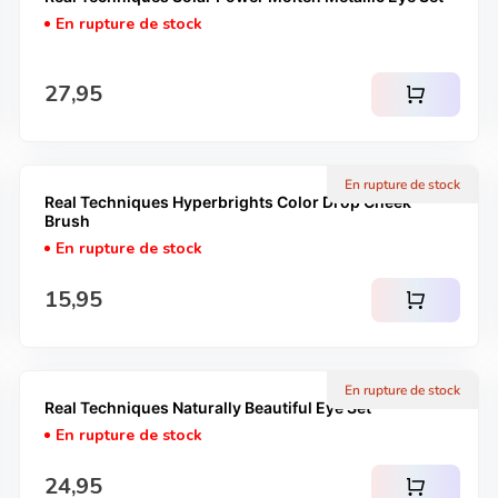
En rupture de stock
Prix normal
27,95
shopping_cart
En rupture de stock
Real Techniques Hyperbrights Color Drop Cheek
Brush
En rupture de stock
Prix normal
15,95
shopping_cart
En rupture de stock
Real Techniques Naturally Beautiful Eye Set
En rupture de stock
Prix normal
24,95
shopping_cart