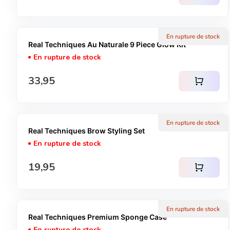
En rupture de stock
Real Techniques Au Naturale 9 Piece Glow Kit
En rupture de stock
Prix normal
33,95
shopping_cart
En rupture de stock
Real Techniques Brow Styling Set
En rupture de stock
Prix normal
19,95
shopping_cart
En rupture de stock
Real Techniques Premium Sponge Case
En rupture de stock