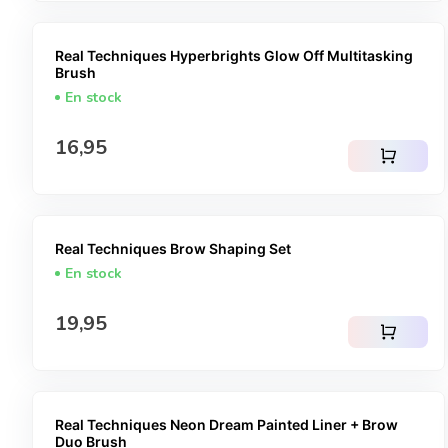
Real Techniques Hyperbrights Glow Off Multitasking
Brush
En stock
Prix normal
16,95
shopping_cart
Real Techniques Brow Shaping Set
En stock
Prix normal
19,95
shopping_cart
Real Techniques Neon Dream Painted Liner + Brow
Duo Brush