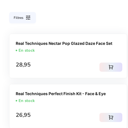
tune
Filtres
Real Techniques Nectar Pop Glazed Daze Face Set
En stock
Prix normal
28,95
shopping_cart
Real Techniques Perfect Finish Kit - Face & Eye
En stock
Prix normal
26,95
shopping_cart