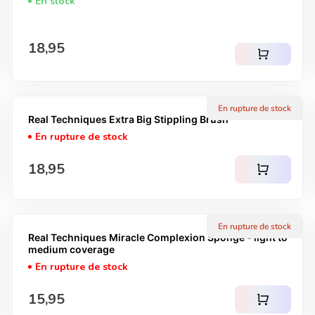
En stock
Prix normal
18,95
shopping_cart
En rupture de stock
Real Techniques Extra Big Stippling Brush
En rupture de stock
Prix normal
18,95
shopping_cart
En rupture de stock
Real Techniques Miracle Complexion Sponge - light to
medium coverage
En rupture de stock
Prix normal
15,95
shopping_cart