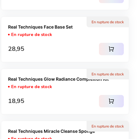
En rupture de stock
Real Techniques Face Base Set
En rupture de stock
Prix normal
28,95
shopping_cart
En rupture de stock
Real Techniques Glow Radiance Complexion Kit
En rupture de stock
Prix normal
18,95
shopping_cart
En rupture de stock
Real Techniques Miracle Cleanse Sponge
En rupture de stock