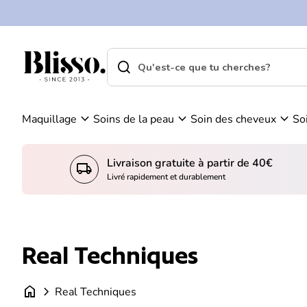
0
Skip to content
Vo
C
ir
o
m
m
search
shopping_cart
Accueil
on
Accueil
p
search
pa
Recherche"
t
ni
e
er
expand_more
expand_more
expand_more
Maquillage
Soins de la peau
Soin des cheveux
So
Livraison gratuite à partir de 40€
local_shipping
Livré rapidement et durablement
Real Techniques
home
chevron_right
Real Techniques