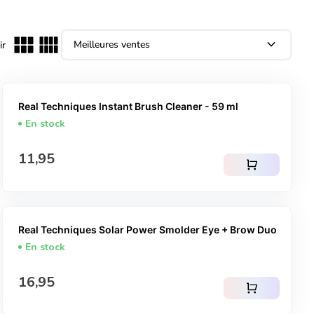
expand_more
ir
Real Techniques Instant Brush Cleaner - 59 ml
En stock
Prix normal
11,95
shopping_cart
Real Techniques Solar Power Smolder Eye + Brow Duo
En stock
Prix normal
16,95
shopping_cart