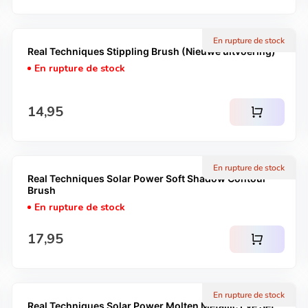
En rupture de stock
Real Techniques Stippling Brush (Nieuwe uitvoering)
En rupture de stock
Prix normal
14,95
shopping_cart
En rupture de stock
Real Techniques Solar Power Soft Shadow Contour
Brush
En rupture de stock
Prix normal
17,95
shopping_cart
En rupture de stock
Real Techniques Solar Power Molten Metallic Eye Set