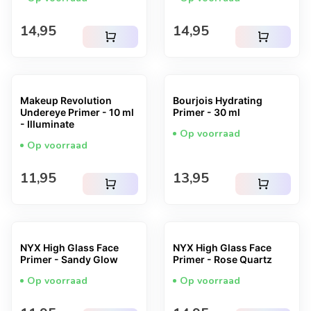
Normale prijs
Normale prijs
14,95
14,95
shopping_cart
shopping_cart
Makeup Revolution
Bourjois Hydrating
Undereye Primer - 10 ml
Primer - 30 ml
- Illuminate
Op voorraad
Op voorraad
Normale prijs
Normale prijs
11,95
13,95
shopping_cart
shopping_cart
NYX High Glass Face
NYX High Glass Face
Primer - Sandy Glow
Primer - Rose Quartz
Op voorraad
Op voorraad