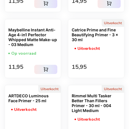
Normale prijs
Normale prijs
11,95
14,95
shopping_cart
shopping_cart
Uitverkocht
Maybelline Instant Anti-
Catrice Prime and Fine
Age 4-in1 Perfector
Beautifying Primer - 3 x
Whipped Matte Make-up
30 ml
- 03 Medium
Uitverkocht
Op voorraad
Normale prijs
Normale prijs
11,95
15,95
shopping_cart
Uitverkocht
Uitverkocht
ARTDECO Luminous
Rimmel Multi Tasker
Face Primer - 25 ml
Better Than Fillers
Primer - 30 ml - 004
Uitverkocht
Light Medium
Uitverkocht