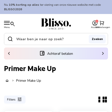
Overslaan naar inhoud
Nu
10% korting op alles
ter viering van onze nieuwe website met code
BLISSO2026
0
Home
shopping_cart
search
Menu
Account
Winkelwagen
Home
search
Zoeken
Zoek op"
(link opent in nieuw tabblad/venster)
chevron_left
account_balance_wallet
chevron_right
Achteraf betalen
Primer Make Up
Primer Make Up
home
chevron_right
tune
Filters