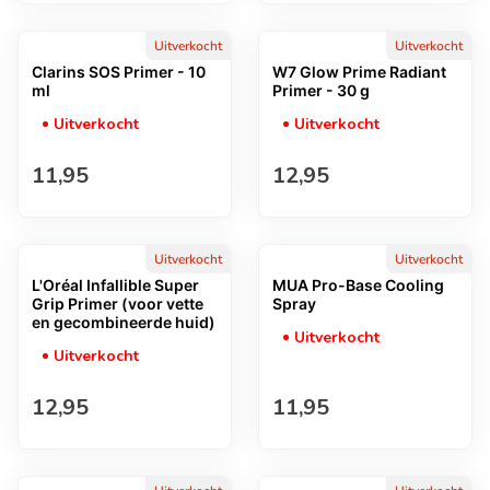
Uitverkocht
Uitverkocht
Clarins SOS Primer - 10
W7 Glow Prime Radiant
ml
Primer - 30 g
Uitverkocht
Uitverkocht
Normale prijs
Normale prijs
11,95
12,95
Uitverkocht
Uitverkocht
L'Oréal Infallible Super
MUA Pro-Base Cooling
Grip Primer (voor vette
Spray
en gecombineerde huid)
Uitverkocht
Uitverkocht
Normale prijs
Normale prijs
12,95
11,95