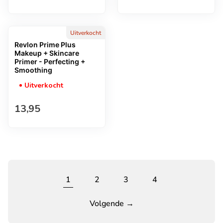
Uitverkocht
Revlon Prime Plus
Makeup + Skincare
Primer - Perfecting +
Smoothing
Uitverkocht
Normale prijs
13,95
1
2
3
4
Volgende →