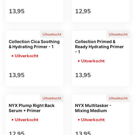
Normale prijs
Normale prijs
13,95
12,95
Uitverkocht
Uitverkocht
Collection Cica Soothing
Collection Primed &
& Hydrating Primer - 1
Ready Hydrating Primer
- 1
Uitverkocht
Uitverkocht
Normale prijs
Normale prijs
13,95
13,95
Uitverkocht
Uitverkocht
NYX Plump Right Back
NYX Multitasker -
Serum + Primer
Mixing Medium
Uitverkocht
Uitverkocht
Normale prijs
Normale prijs
12,95
13,95