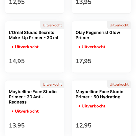
Normale prijs
Normale prijs
12,95
13,95
Uitverkocht
Uitverkocht
L'Oréal Studio Secrets
Olay Regenerist Glow
Make-Up Primer - 30 ml
Primer
Uitverkocht
Uitverkocht
Normale prijs
Normale prijs
14,95
17,95
Uitverkocht
Uitverkocht
Maybelline Face Studio
Maybelline Face Studio
Primer - 30 Anti-
Primer - 50 Hydrating
Redness
Uitverkocht
Uitverkocht
Normale prijs
Normale prijs
13,95
12,95