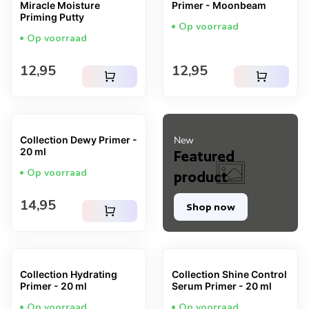
Miracle Moisture
Primer - Moonbeam
Priming Putty
Op voorraad
Op voorraad
Normale prijs
Normale prijs
12,95
12,95
shopping_cart
shopping_cart
Collection Dewy Primer -
New
20 ml
Featured
Op voorraad
product
Normale prijs
14,95
Shop now
shopping_cart
Collection Hydrating
Collection Shine Control
Primer - 20 ml
Serum Primer - 20 ml
Op voorraad
Op voorraad