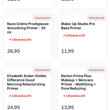
Uitverkocht
Uitverkocht
Nuxe Crème Prodigieuse
Make-Up Studio Pre
Smoothing Primer - 30
Base Primer
ml
Uitverkocht
Uitverkocht
Normale prijs
Normale prijs
26,95
11,95
Uitverkocht
Uitverkocht
Elizabeth Arden Visible
Revlon Prime Plus
Difference Good
Makeup + Skincare
Morning Retexturizing
Primer - Mattifying +
Primer
Pore Reducing
Uitverkocht
Uitverkocht
Normale prijs
Normale prijs
24,95
13,95