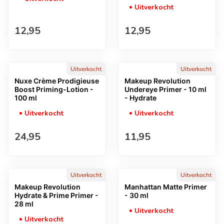
Uitverkocht
Normale prijs
Normale prijs
12,95
12,95
Uitverkocht
Uitverkocht
Nuxe Crème Prodigieuse
Makeup Revolution
Boost Priming-Lotion -
Undereye Primer - 10 ml
100 ml
- Hydrate
Uitverkocht
Uitverkocht
Normale prijs
Normale prijs
24,95
11,95
Uitverkocht
Uitverkocht
Makeup Revolution
Manhattan Matte Primer
Hydrate & Prime Primer -
- 30 ml
28 ml
Uitverkocht
Uitverkocht