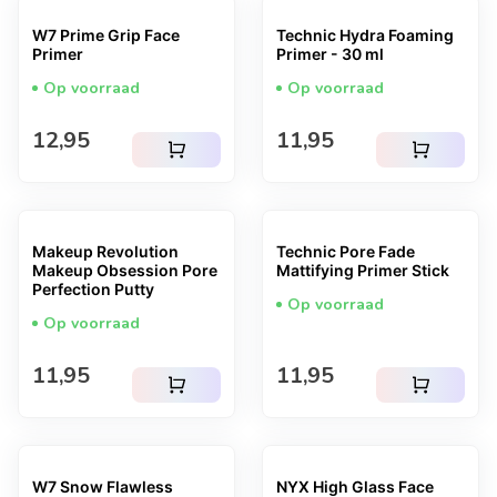
W7 Prime Grip Face
Technic Hydra Foaming
Primer
Primer - 30 ml
Op voorraad
Op voorraad
Normale prijs
Normale prijs
12,95
11,95
shopping_cart
shopping_cart
Makeup Revolution
Technic Pore Fade
Makeup Obsession Pore
Mattifying Primer Stick
Perfection Putty
Op voorraad
Op voorraad
Normale prijs
Normale prijs
11,95
11,95
shopping_cart
shopping_cart
W7 Snow Flawless
NYX High Glass Face