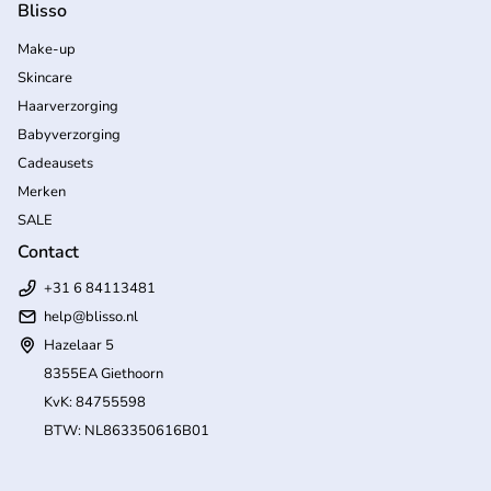
Blisso
Make-up
Skincare
Haarverzorging
Babyverzorging
Cadeausets
Merken
SALE
Contact
+31 6 84113481
help
@blisso.nl
Hazelaar 5
8355EA Giethoorn
KvK: 84755598
BTW: NL863350616B01