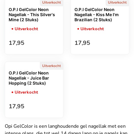
Uitverkocht
Uitverkocht
O.P.I GelColor Neon
O.P.I GelColor Neon
Nagellak - This Silver's
Nagellak - Kiss Me I'm
Mine (2 Stuks)
Brazilian (2 Stuks)
Uitverkocht
Uitverkocht
Normale prijs
Normale prijs
17,95
17,95
Uitverkocht
O.P.I GelColor Neon
Nagellak - Juice Bar
Hopping (2 Stuks)
Uitverkocht
Normale prijs
17,95
Opi GelColor is een langhoudende gel nagellak met een
intense glans, die tot wel 14 dagen lang op je nagels kan