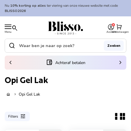
Overslaan naar inhoud
Nu
10% korting op alles
ter viering van onze nieuwe website met code
BLISSO2026
0
Home
shopping_cart
search
Menu
Account
Winkelwagen
Home
search
Zoeken
Zoek op"
(link opent in nieuw tabblad/venster)
chevron_left
account_balance_wallet
chevron_right
Achteraf betalen
Opi Gel Lak
Opi Gel Lak
home
chevron_right
tune
Filters