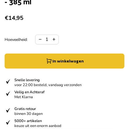
- 385 ml
Normale prijs
€14,95
Hoeveelheid verlagen voor
Verhoog de hoeveelheid voor
remove
add
Hoeveelheid:
In winkelwagen
verified
Snelle levering
voor 22:00 besteld, vandaag verzonden
verified
Veilig en Achteraf
Met Klarna
verified
Gratis retour
binnen 30 dagen
verified
5000+ artikelen
keuze uit een enorm aanbod