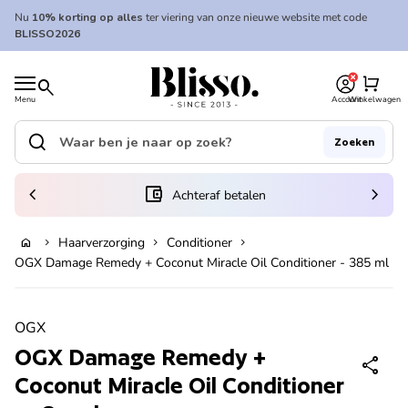
Overslaan naar inhoud
Nu
10% korting op alles
ter viering van onze nieuwe website met code
BLISSO2026
0
Home
shopping_cart
search
Menu
Account
Winkelwagen
Home
search
Zoeken
Zoek op"
(link opent in nieuw tabblad/venster)
chevron_left
account_balance_wallet
chevron_right
Achteraf betalen
Haarverzorging
Conditioner
home
chevron_right
chevron_right
chevron_right
In winkelwagen
OGX Damage Remedy + Coconut Miracle Oil Conditioner - 385 ml
Zoom in
OGX
OGX Damage Remedy +
share
Coconut Miracle Oil Conditioner