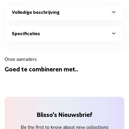
expand_more
Volledige beschrijving
expand_more
Specificaties
Onze aanraders
Goed te combineren met..
Blisso's Nieuwsbrief
Be the first to know about new collections