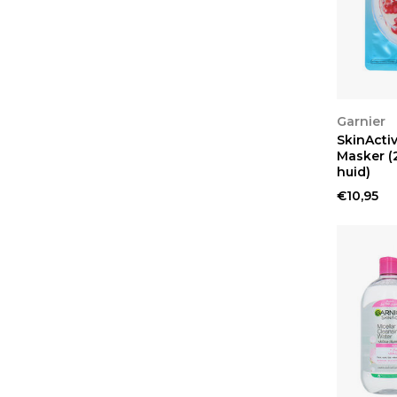
BEKIJ
Garnier
SkinActi
Masker (
huid)
€10,95