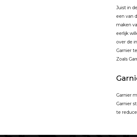
Juist in d
een van d
maken van
eerlijk wi
over de i
Garnier t
Zoals Garn
Garni
Garnier m
Garnier s
te reduce