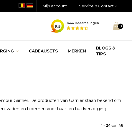
Mijn account
Service & Contact
1444
Beoordelingen
9.5
0
BLOGS &
RGING
CADEAUSETS
MERKEN
TIPS
ed Amour Garnier. De producten van Garnier staan bekend om
ten, zaden en bloemen voor haar- en huidverzorging.
1
-
24
van
46