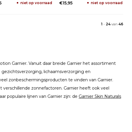
5
€15,95
niet op voorraad
niet op voorraad
1
-
24
van
46
otion Garnier. Vanuit daar breide Garnier het assortiment
e gezichtsverzorging, lichaamsverzorging en
 veel zonbeschermingsproducten te vinden van Garnier.
 verschillende zonnefactoren. Garnier heeft ook veel
r populaire lijnen van Garnier zijn: de
Garnier Skin Naturals