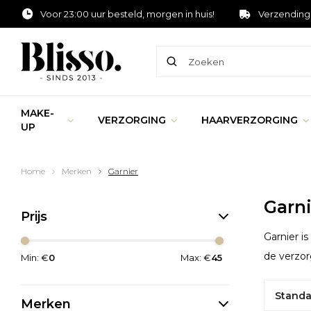
Voor 23:00 uur besteld, morgen in huis!
Verzending
MAKE-
VERZORGING
HAARVERZORGING
UP
Home
Merken
Garnier
Garni
Prijs
Garnier i
de verzor
Min: €
0
Max: €
45
Standa
Merken