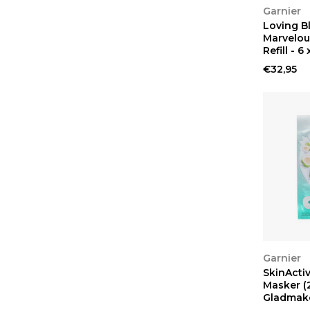
BEKIJ
Garnier
Loving B
Marvelou
Refill - 6
€32,95
BEKIJ
Garnier
SkinActi
Masker (2
Gladmak