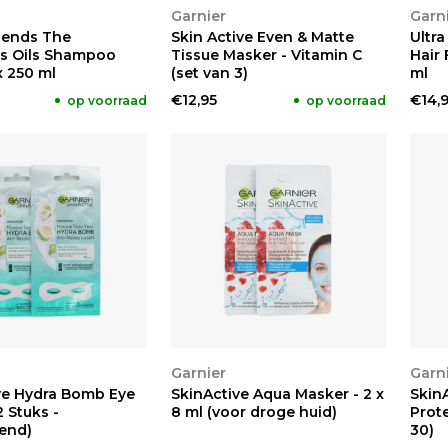
KEN
BEKIJKEN
BE
Garnier
Garn
lends The
Skin Active Even & Matte
Ultr
s Oils Shampoo
Tissue Masker - Vitamin C
Hair
 x 250 ml
(set van 3)
ml
€12,95
€14,
op voorraad
op voorraad
KEN
BEKIJKEN
Garnier
Garn
ve Hydra Bomb Eye
SkinActive Aqua Masker - 2 x
Skin
 Stuks -
8 ml (voor droge huid)
Prote
end)
30)