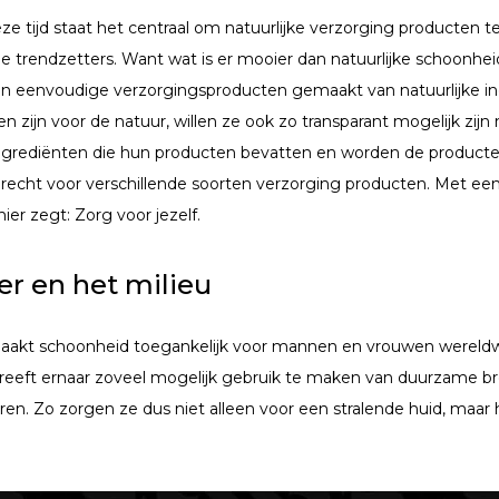
eze tijd staat het centraal om natuurlijke verzorging producten te
e trendzetters. Want wat is er mooier dan natuurlijke schoonheid
 eenvoudige verzorgingsproducten gemaakt van natuurlijke ingr
llen zijn voor de natuur, willen ze ook zo transparant mogelijk zij
ngrediënten die hun producten bevatten en worden de producten n
erecht voor verschillende soorten verzorging producten. Met een
ier zegt: Zorg voor jezelf.
er en het milieu
aakt schoonheid toegankelijk voor mannen en vrouwen wereldwijd
treeft ernaar zoveel mogelijk gebruik te maken van duurzame b
ren. Zo zorgen ze dus niet alleen voor een stralende huid, maar