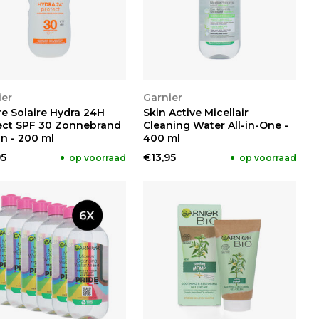
KIJKEN
BEKIJKEN
ier
Garnier
e Solaire Hydra 24H
Skin Active Micellair
ect SPF 30 Zonnebrand
Cleaning Water All-in-One -
n - 200 ml
400 ml
95
€13,95
op voorraad
op voorraad