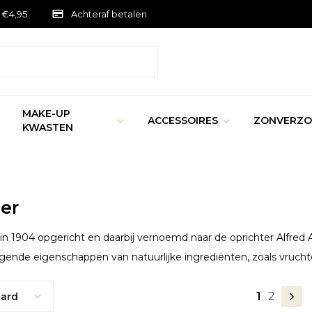
 €4,95
Achteraf betalen
MAKE-UP
ACCESSOIRES
ZONVERZO
KWASTEN
er
s in 1904 opgericht en daarbij vernoemd naar de oprichter Alfr
gende eigenschappen van natuurlijke ingrediënten, zoals vruch
1
2
ard