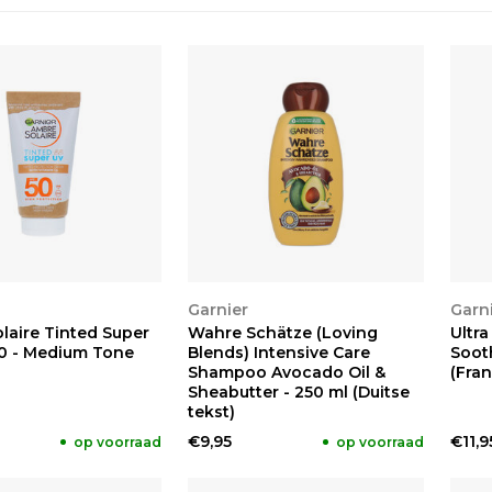
KEN
BEKIJKEN
BE
Garnier
Garn
laire Tinted Super
Wahre Schätze (Loving
Ultra
0 - Medium Tone
Blends) Intensive Care
Soot
Shampoo Avocado Oil &
(Fran
Sheabutter - 250 ml (Duitse
tekst)
€9,95
€11,9
op voorraad
op voorraad