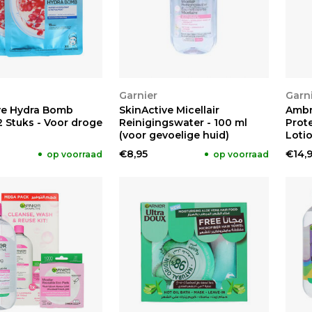
KEN
BEKIJKEN
BE
Garnier
Garn
ve Hydra Bomb
SkinActive Micellair
Ambr
2 Stuks - Voor droge
Reinigingswater - 100 ml
Prot
(voor gevoelige huid)
Lotio
€8,95
€14,
op voorraad
op voorraad