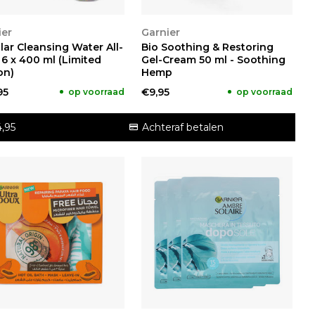
KIJKEN
BEKIJKEN
ier
Garnier
lar Cleansing Water All-
Bio Soothing & Restoring
- 6 x 400 ml (Limited
Gel-Cream 50 ml - Soothing
on)
Hemp
95
€9,95
op voorraad
op voorraad
,95
Achteraf betalen