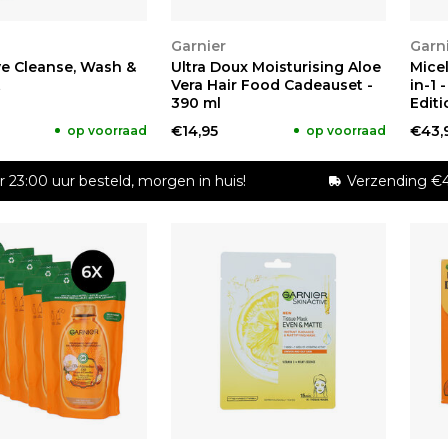
KEN
BEKIJKEN
BE
Garnier
Garn
ve Cleanse, Wash &
Ultra Doux Moisturising Aloe
Micel
t
Vera Hair Food Cadeauset -
in-1 
390 ml
Editi
€14,95
€43,
op voorraad
op voorraad
r 23:00 uur besteld, morgen in huis!
Verzending €4