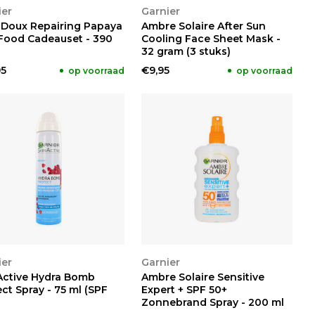
KIJKEN
BEKIJKEN
ier
Garnier
a Doux Repairing Papaya
Ambre Solaire After Sun
 Food Cadeauset - 390
Cooling Face Sheet Mask -
32 gram (3 stuks)
95
€9,95
op voorraad
op voorraad
BEKIJKEN
BEKIJKEN
ier
Garnier
Active Hydra Bomb
Ambre Solaire Sensitive
ct Spray - 75 ml (SPF
Expert + SPF 50+
Zonnebrand Spray - 200 ml