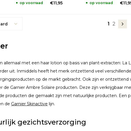
€11,95
€11,9
op voorraad
op voorraad
1
2
ard
er
 allemaal met een haar lotion op basis van plant-extracten: La L
rder uit. Inmiddels heeft het merk ontzettend veel verschillend
rgingsproducten op de markt gebracht. Ook zijn er ontzettend
 de Garnier Ambre Solaire producten. Deze zijn verkrijgbaar met
 de producten die gemaakt zijn met natuurlijke producten. Een paa
 en de
Garnier Skinactive
lijn.
rlijk gezichtsverzorging