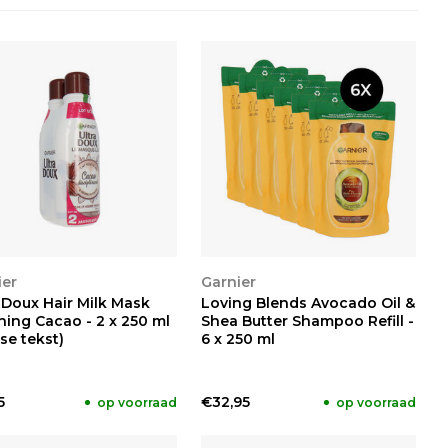
KIJKEN
BEKIJKEN
ier
Garnier
 Doux Hair Milk Mask
Loving Blends Avocado Oil &
hing Cacao - 2 x 250 ml
Shea Butter Shampoo Refill -
se tekst)
6 x 250 ml
5
€32,95
op voorraad
op voorraad