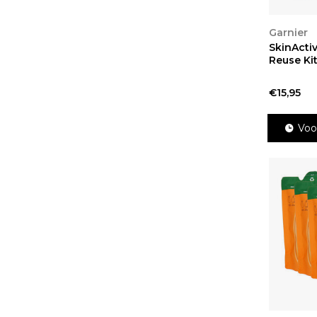
BEKIJ
Garnier
SkinActi
Reuse Ki
€15,95
Voo