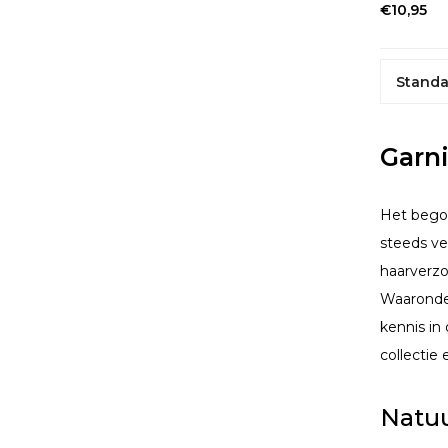
€10,95
Standa
Garni
Het begon
steeds ve
haarverzo
Waaronder
kennis in
collectie
Natuu