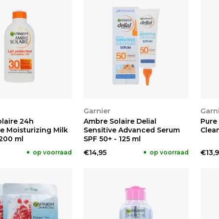
KEN
BEKIJKEN
BE
Garnier
Garn
laire 24h
Ambre Solaire Delial
Pure
e Moisturizing Milk
Sensitive Advanced Serum
Clean
 200 ml
SPF 50+ - 125 ml
€14,95
€13,9
op voorraad
op voorraad