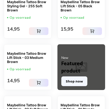
Maybelline Tattoo Brow
Maybelline Tattoo Brow
Styling Gel - 255 Soft
Lift Stick - 05 Black
Brown
Brown
Op voorraad
Op voorraad
Normale prijs
Normale prijs
14,95
15,95
shopping_cart
shopping_cart
Maybelline Tattoo Brow
Lift Stick - 03 Medium
New
Brown
Featured
Op voorraad
product
Normale prijs
14,95
Shop now
shopping_cart
Maybelline Tattoo Brow
Maybelline Tattoo Brow