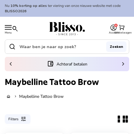
Overslaan naar inhoud
Nu
10% korting op alles
ter viering van onze nieuwe website met code
BLISSO2026
0
Home
shopping_cart
search
Menu
Account
Winkelwagen
Home
search
Zoeken
Zoek op"
(link opent in nieuw tabblad/venster)
chevron_left
account_balance_wallet
chevron_right
Achteraf betalen
Maybelline Tattoo Brow
Maybelline Tattoo Brow
home
chevron_right
tune
Filters