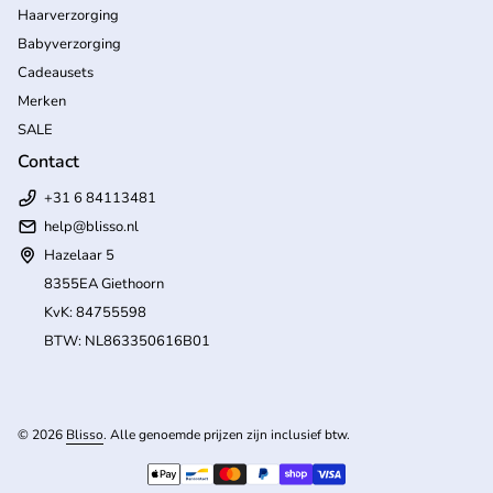
Haarverzorging
Babyverzorging
Cadeausets
Merken
SALE
Contact
+31 6 84113481
help
@blisso.nl
Hazelaar 5
8355EA Giethoorn
KvK: 84755598
BTW: NL863350616B01
(l
© 2026
Blisso
. Alle genoemde prijzen zijn inclusief btw.
Betaalmethoden