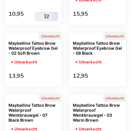
Uitverkocht
Normale prijs
Normale prijs
10,95
15,95
shopping_cart
Uitverkocht
Uitverkocht
Maybelline Tattoo Brow
Maybelline Tattoo Brow
Waterproof Eyebrow Gel
Waterproof Eyebrow Gel
- 02 Soft Brown
- 08 Black
Uitverkocht
Uitverkocht
Normale prijs
Normale prijs
13,95
12,95
Uitverkocht
Uitverkocht
Maybelline Tattoo Brow
Maybelline Tattoo Brow
Waterproof
Waterproof
Wenkbrauwgel - 07
Wenkbrauwgel - 03
Black Brown
Warm Brown
Uitverkocht
Uitverkocht