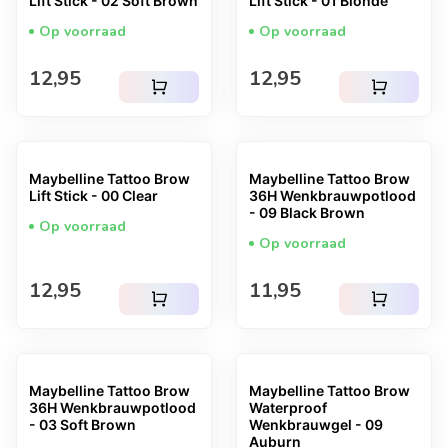
Lift Stick - 02 Soft Brown
Lift Stick - 01 Blonde
Op voorraad
Op voorraad
Normale prijs
Normale prijs
12,95
12,95
shopping_cart
shopping_cart
Maybelline Tattoo Brow
Maybelline Tattoo Brow
Lift Stick - 00 Clear
36H Wenkbrauwpotlood
- 09 Black Brown
Op voorraad
Op voorraad
Normale prijs
Normale prijs
12,95
11,95
shopping_cart
shopping_cart
Maybelline Tattoo Brow
Maybelline Tattoo Brow
36H Wenkbrauwpotlood
Waterproof
- 03 Soft Brown
Wenkbrauwgel - 09
Auburn