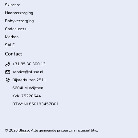
Skincare
Haarverzorging
Babyverzorging
Cadeausets
Merken
SALE
Contact
+31 85 30 300 13
service@blisso.nl
Bijsterhuizen 2511
6604LM Wijchen
KvK: 75220644
BTW: NL860193457B01
(l
© 2026
Blisso
. Alle genoemde prijzen zijn inclusief btw.