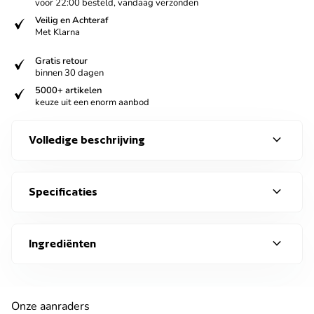
voor 22:00 besteld, vandaag verzonden
verified
Veilig en Achteraf
Met Klarna
verified
Gratis retour
binnen 30 dagen
verified
5000+ artikelen
keuze uit een enorm aanbod
expand_more
Volledige beschrijving
expand_more
Specificaties
expand_more
Ingrediënten
Onze aanraders