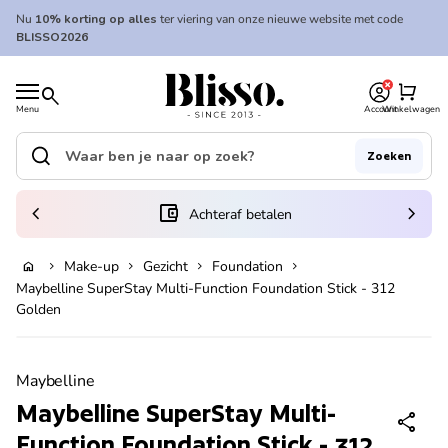
Overslaan naar inhoud
Nu
10% korting op alles
ter viering van onze nieuwe website met code
BLISSO2026
0
Home
shopping_cart
search
Menu
Account
Winkelwagen
Home
search
Zoeken
Zoek op"
(link opent in nieuw tabblad/venster)
chevron_left
account_balance_wallet
chevron_right
Achteraf betalen
Make-up
Gezicht
Foundation
home
chevron_right
chevron_right
chevron_right
chevron_right
In winkelwagen
Maybelline SuperStay Multi-Function Foundation Stick - 312
Golden
Zoom in
Maybelline
Maybelline SuperStay Multi-
share
Function Foundation Stick - 312