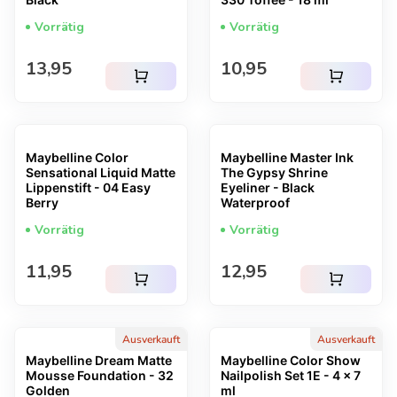
Vorrätig
Vorrätig
Regulärer Preis
Regulärer Preis
13,95
10,95
shopping_cart
shopping_cart
Maybelline Color
Maybelline Master Ink
Sensational Liquid Matte
The Gypsy Shrine
Lippenstift - 04 Easy
Eyeliner - Black
Berry
Waterproof
Vorrätig
Vorrätig
Regulärer Preis
Regulärer Preis
11,95
12,95
shopping_cart
shopping_cart
Ausverkauft
Ausverkauft
Maybelline Dream Matte
Maybelline Color Show
Mousse Foundation - 32
Nailpolish Set 1E - 4 x 7
Golden
ml