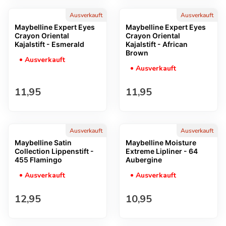
Ausverkauft
Ausverkauft
Maybelline Expert Eyes
Maybelline Expert Eyes
Crayon Oriental
Crayon Oriental
Kajalstift - Esmerald
Kajalstift - African
Brown
Ausverkauft
Ausverkauft
Regulärer Preis
Regulärer Preis
11,95
11,95
Ausverkauft
Ausverkauft
Maybelline Satin
Maybelline Moisture
Collection Lippenstift -
Extreme Lipliner - 64
455 Flamingo
Aubergine
Ausverkauft
Ausverkauft
Regulärer Preis
Regulärer Preis
12,95
10,95