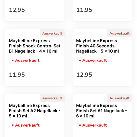
Regulärer Preis
Regulärer Preis
12,95
11,95
Ausverkauft
Ausverkauft
Maybelline Express
Maybelline Express
Finish Shock Control Set
Finish 40 Seconds
B1 Nagellack - 4 x 10 ml
Nagellack – 5 x 10 ml
Ausverkauft
Ausverkauft
Regulärer Preis
Regulärer Preis
11,95
12,95
Ausverkauft
Ausverkauft
Maybelline Express
Maybelline Express
Finish Set A2 Nagellack -
Finish Set A1 Nagellack -
5 x 10 ml
6 x 10 ml
Ausverkauft
Ausverkauft