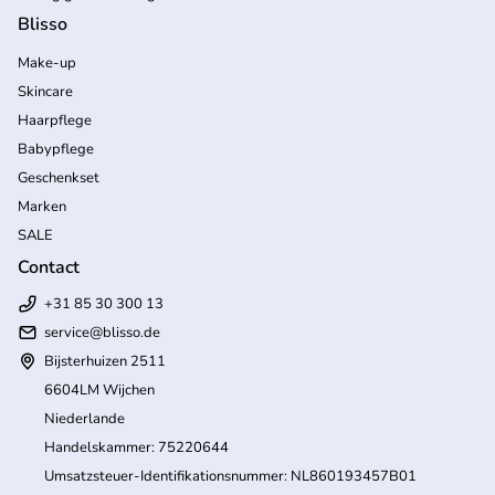
Blisso
Make-up
Skincare
Haarpflege
Babypflege
Geschenkset
Marken
SALE
Contact
+31 85 30 300 13
service@blisso.de
Bijsterhuizen 2511
6604LM Wijchen
Niederlande
Handelskammer: 75220644
Umsatzsteuer-Identifikationsnummer: NL860193457B01