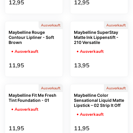
Regulärer Preis
Regulärer Preis
12,95
12,95
Ausverkauft
Ausverkauft
Maybelline Rouge
Maybelline SuperStay
Contour Lipliner - Soft
Matte Ink Lippenstift -
Brown
210 Versatile
Ausverkauft
Ausverkauft
Regulärer Preis
Regulärer Preis
11,95
13,95
Ausverkauft
Ausverkauft
Maybelline Fit Me Fresh
Maybelline Color
Tint Foundation - 01
Sensational Liquid Matte
Lipstick – 02 Strip It Off
Ausverkauft
Ausverkauft
Regulärer Preis
Regulärer Preis
11,95
11,95