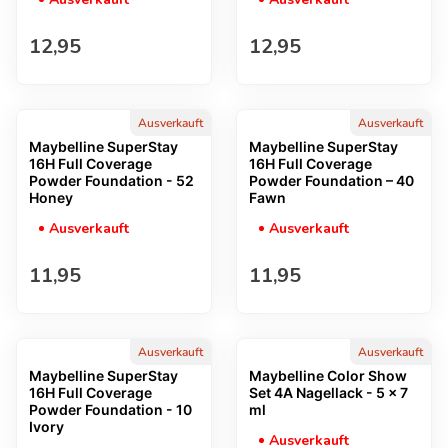
Regulärer Preis
Regulärer Preis
12,95
12,95
Ausverkauft
Ausverkauft
Maybelline SuperStay
Maybelline SuperStay
16H Full Coverage
16H Full Coverage
Powder Foundation - 52
Powder Foundation – 40
Honey
Fawn
Ausverkauft
Ausverkauft
Regulärer Preis
Regulärer Preis
11,95
11,95
Ausverkauft
Ausverkauft
Maybelline SuperStay
Maybelline Color Show
16H Full Coverage
Set 4A Nagellack - 5 x 7
Powder Foundation - 10
ml
Ivory
Ausverkauft