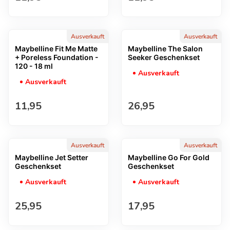
Ausverkauft
Ausverkauft
Maybelline Fit Me Matte
Maybelline The Salon
+ Poreless Foundation -
Seeker Geschenkset
120 - 18 ml
Ausverkauft
Ausverkauft
Regulärer Preis
Regulärer Preis
11,95
26,95
Ausverkauft
Ausverkauft
Maybelline Jet Setter
Maybelline Go For Gold
Geschenkset
Geschenkset
Ausverkauft
Ausverkauft
Regulärer Preis
Regulärer Preis
25,95
17,95