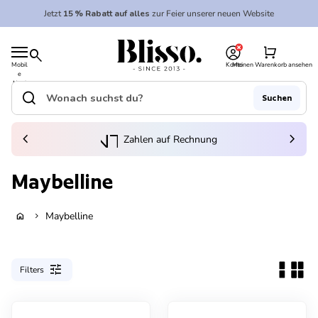
Zum Inhalt springen
Jetzt
15 % Rabatt auf alles
zur Feier unserer neuen Website
0
Startseite
shopping_cart
search
Mobil
Konto
Meinen Warenkorb ansehen
e
Startseite
Navi
gatio
search
Suchen
n
Suche"
(Link öffnet in neuem Tab/Fenster)
to_kontostand_wallet
chevron_left
ka
chevron_right
Zahlen auf Rechnung
Maybelline
Maybelline
home
chevron_right
tune
Filters