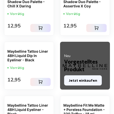
Shadow Duo Palette -
Shadow Duo Palette -
Chill X Daring
Assertive X Coy
Vorrätig
Vorrätig
Regulärer Preis
Regulärer Preis
12,95
12,95
shopping_cart
shopping_cart
Maybelline Tattoo Liner
48H Liquid Dip In
Neu
Eyeliner - Black
Vorgestelltes
Vorrätig
Produkt
Regulärer Preis
12,95
Jetzt einkaufen
shopping_cart
Maybelline Tattoo Liner
Maybelline Fit Me Matte
48H Liquid Eyeliner -
+ Poreless Foundation -
Black
330 Toffee - 18 ml