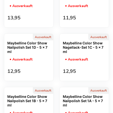
Ausverkauft
Ausverkauft
Regulärer Preis
Regulärer Preis
13,95
11,95
Ausverkauft
Ausverkauft
Maybelline Color Show
Maybelline Color Show
Nailpolish Set 1D - 5 x 7
Nagellack-Set 1C - 5 x 7
ml
ml
Ausverkauft
Ausverkauft
Regulärer Preis
Regulärer Preis
12,95
12,95
Ausverkauft
Ausverkauft
Maybelline Color Show
Maybelline Color Show
Nailpolish Set 1B - 5 x 7
Nailpolish Set 1A - 5 x 7
ml
ml
Ausverkauft
Ausverkauft