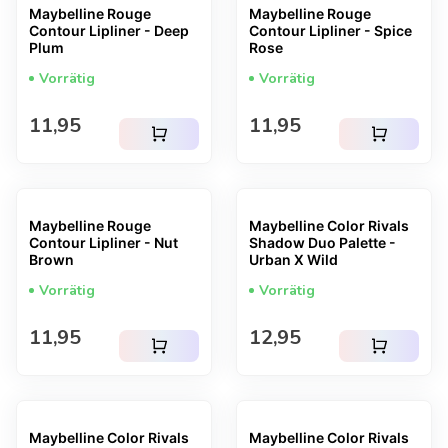
Maybelline Rouge
Maybelline Rouge
Contour Lipliner - Deep
Contour Lipliner - Spice
Plum
Rose
Vorrätig
Vorrätig
Regulärer Preis
Regulärer Preis
11,95
11,95
shopping_cart
shopping_cart
Maybelline Rouge
Maybelline Color Rivals
Contour Lipliner - Nut
Shadow Duo Palette -
Brown
Urban X Wild
Vorrätig
Vorrätig
Regulärer Preis
Regulärer Preis
11,95
12,95
shopping_cart
shopping_cart
Maybelline Color Rivals
Maybelline Color Rivals