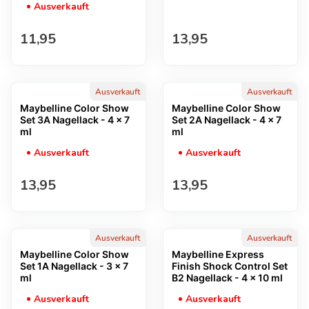
Ausverkauft
Regulärer Preis
Regulärer Preis
11,95
13,95
Ausverkauft
Ausverkauft
Maybelline Color Show
Maybelline Color Show
Set 3A Nagellack - 4 x 7
Set 2A Nagellack - 4 x 7
ml
ml
Ausverkauft
Ausverkauft
Regulärer Preis
Regulärer Preis
13,95
13,95
Ausverkauft
Ausverkauft
Maybelline Color Show
Maybelline Express
Set 1A Nagellack - 3 x 7
Finish Shock Control Set
ml
B2 Nagellack - 4 x 10 ml
Ausverkauft
Ausverkauft