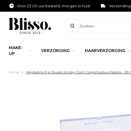
Voor 23:00 uur besteld, morgen in huis!
Verzending
MAKE-
VERZORGING
HAARVERZORGING
UP
Home
Maybelline Eye Studio Smoky Glam Oogschaduw Palette - 06