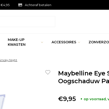
 €4,95
Achteraf betalen
MAKE-UP
ACCESSOIRES
ZONVERZO
KWASTEN
 Smoky Night
Maybelline Eye
Oogschaduw Pal
€9,95
op voorraad,