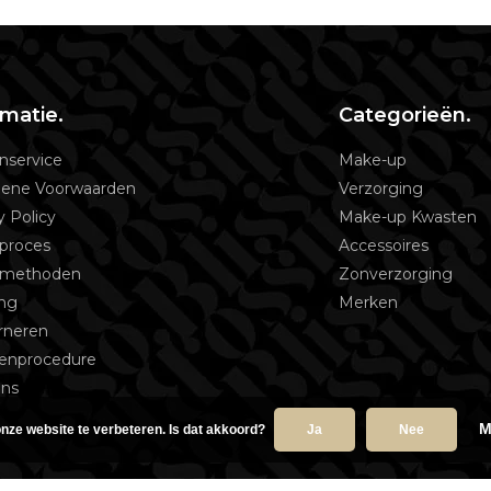
rmatie.
Categorieën.
nservice
Make-up
ene Voorwaarden
Verzorging
y Policy
Make-up Kwasten
proces
Accessoires
lmethoden
Zonverzorging
ing
Merken
rneren
tenprocedure
ons
M
nze website te verbeteren. Is dat akkoord?
Ja
Nee