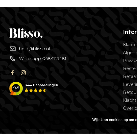
Info
Klante
help@blisso.nl
Algem
Whatsapp 0684113481
Privac
Bestel
Betaa
Lever
1444
Beoordelingen
9.5
Retou
Klach
Over 
Wij slaan cookies op om o