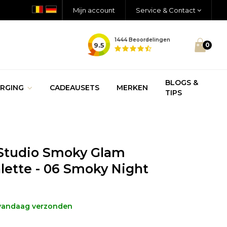
Mijn account
Service & Contact
1444
Beoordelingen
9.5
0
BLOGS &
RGING
CADEAUSETS
MERKEN
TIPS
 Studio Smoky Glam
ette - 06 Smoky Night
 vandaag verzonden