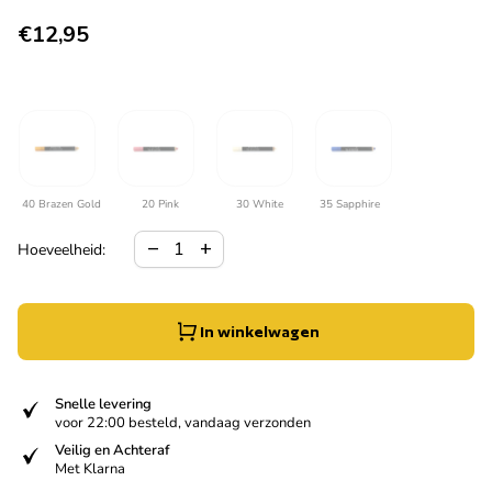
Normale prijs
€12,95
40 Brazen Gold
20 Pink
30 White
35 Sapphire
Hoeveelheid verlagen voor
Verhoog de hoeveelheid voor
remove
add
Hoeveelheid:
In winkelwagen
verified
Snelle levering
voor 22:00 besteld, vandaag verzonden
verified
Veilig en Achteraf
Met Klarna