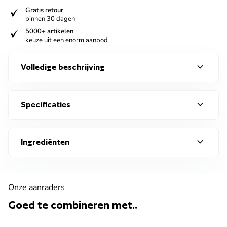
verified
Gratis retour
binnen 30 dagen
verified
5000+ artikelen
keuze uit een enorm aanbod
expand_more
Volledige beschrijving
expand_more
Specificaties
expand_more
Ingrediënten
Onze aanraders
Goed te combineren met..