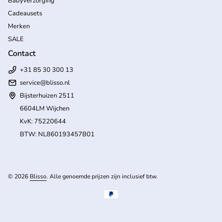
Babyverzorging
Cadeausets
Merken
SALE
Contact
+31 85 30 300 13
service@blisso.nl
Bijsterhuizen 2511
6604LM Wijchen
KvK: 75220644
BTW: NL860193457B01
(l
© 2026
Blisso
. Alle genoemde prijzen zijn inclusief btw.
Betaalmethoden