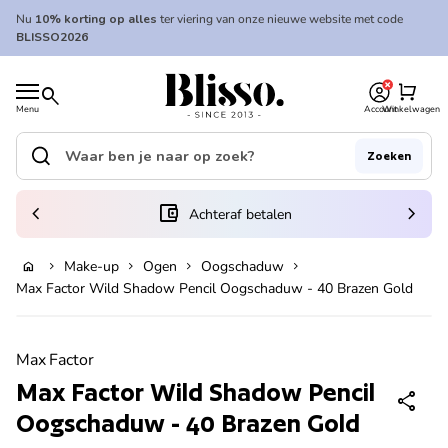
Overslaan naar inhoud
Nu
10% korting op alles
ter viering van onze nieuwe website met code
BLISSO2026
0
Home
shopping_cart
search
Menu
Account
Winkelwagen
Home
search
Zoeken
Zoek op"
(link opent in nieuw tabblad/venster)
chevron_left
account_balance_wallet
chevron_right
Achteraf betalen
Make-up
Ogen
Oogschaduw
home
chevron_right
chevron_right
chevron_right
chevron_right
In winkelwagen
Max Factor Wild Shadow Pencil Oogschaduw - 40 Brazen Gold
Zoom in
Max Factor
Max Factor Wild Shadow Pencil
share
Oogschaduw - 40 Brazen Gold