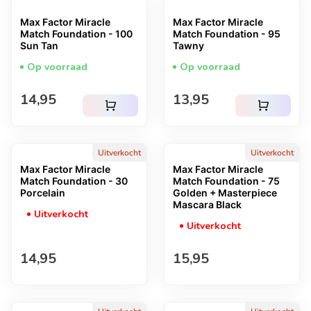
Max Factor Miracle
Max Factor Miracle
Match Foundation - 100
Match Foundation - 95
Sun Tan
Tawny
Op voorraad
Op voorraad
Normale prijs
Normale prijs
14,95
13,95
shopping_cart
shopping_cart
Uitverkocht
Uitverkocht
Max Factor Miracle
Max Factor Miracle
Match Foundation - 30
Match Foundation - 75
Porcelain
Golden + Masterpiece
Mascara Black
Uitverkocht
Uitverkocht
Normale prijs
Normale prijs
14,95
15,95