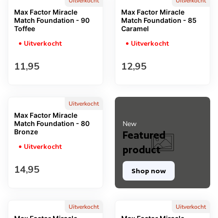
Uitverkocht
Uitverkocht
Max Factor Miracle
Max Factor Miracle
Match Foundation - 90
Match Foundation - 85
Toffee
Caramel
Uitverkocht
Uitverkocht
Normale prijs
Normale prijs
11,95
12,95
Uitverkocht
Max Factor Miracle
Match Foundation - 80
New
Bronze
Featured
Uitverkocht
product
Normale prijs
14,95
Shop now
Uitverkocht
Uitverkocht