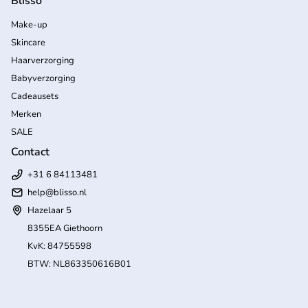
Blisso
Make-up
Skincare
Haarverzorging
Babyverzorging
Cadeausets
Merken
SALE
Contact
+31 6 84113481
help
@blisso.nl
Hazelaar 5
8355EA Giethoorn
KvK: 84755598
BTW: NL863350616B01