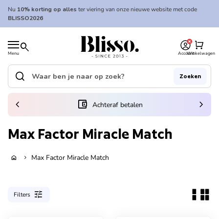
Overslaan naar inhoud
Nu
10% korting op alles
ter viering van onze nieuwe website met code
BLISSO2026
0
Home
shopping_cart
search
Menu
Account
Winkelwagen
Home
search
Zoeken
Zoek op"
(link opent in nieuw tabblad/venster)
chevron_left
account_balance_wallet
chevron_right
Achteraf betalen
Max Factor Miracle Match
Max Factor Miracle Match
home
chevron_right
tune
Filters