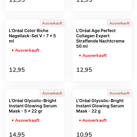
Ausverkauft
Ausverkauft
L'Oréal Color Riche
L'Oréal Age Perfect
Nagellack-Set V – 7 x 5
Collagen Expert
ml
Straffende Nachtcreme
50 ml
Ausverkauft
Ausverkauft
Regulärer Preis
Regulärer Preis
12,95
12,95
Ausverkauft
Ausverkauft
L'Oréal Glycolic-Bright
L'Oréal Glycolic-Bright
Instant Glowing Serum
Instant Glowing Serum
Mask - 5 x 22 gr
Mask - 22 g
Ausverkauft
Ausverkauft
Regulärer Preis
Regulärer Preis
14,95
10,95