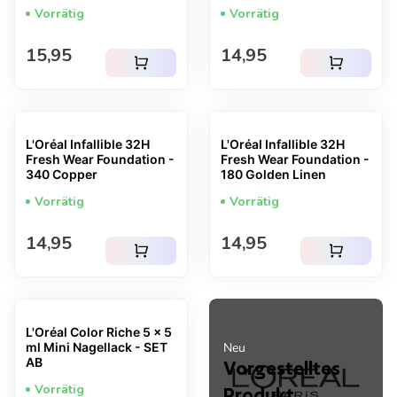
Vorrätig
Vorrätig
Regulärer Preis
Regulärer Preis
15,95
14,95
shopping_cart
shopping_cart
L'Oréal Infallible 32H
L'Oréal Infallible 32H
Fresh Wear Foundation -
Fresh Wear Foundation -
340 Copper
180 Golden Linen
Vorrätig
Vorrätig
Regulärer Preis
Regulärer Preis
14,95
14,95
shopping_cart
shopping_cart
L'Oréal Color Riche 5 x 5
ml Mini Nagellack - SET
Neu
AB
Vorgestelltes
Vorrätig
Produkt