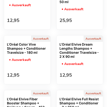
50 ml
Ausverkauft
Ausverkauft
Regulärer Preis
Regulärer Preis
12,95
25,95
Ausverkauft
Ausverkauft
L'Oréal Color Vive
L'Oréal Elvive Dream
Shampoo + Conditioner
Lengths Shampoo +
Travelsize - 180 ml
Conditioner Travelsize -
2 X 90 ml
Ausverkauft
Ausverkauft
Regulärer Preis
Regulärer Preis
12,95
12,95
Ausverkauft
Ausverkauft
L'Oréal Elvive Fiber
L'Oréal Elvive Full Resist
Booster Shampoo +
Shampoo + Conditioner