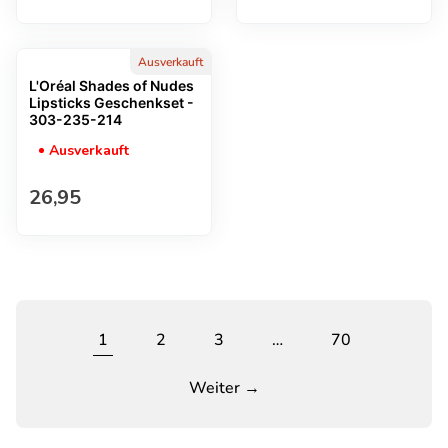
Ausverkauft
L'Oréal Shades of Nudes
Lipsticks Geschenkset -
303-235-214
Ausverkauft
Regulärer Preis
26,95
1
2
3
…
70
Weiter →