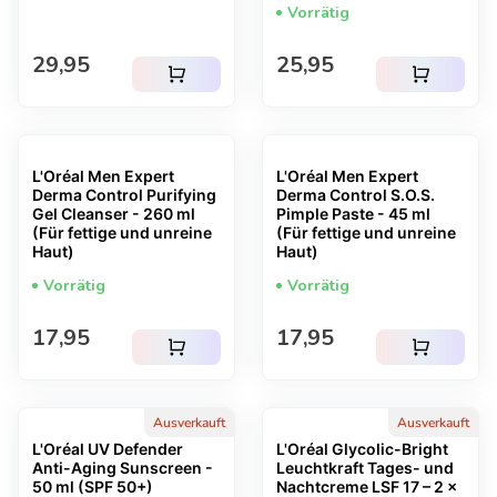
Vorrätig
Regulärer Preis
Regulärer Preis
29,95
25,95
shopping_cart
shopping_cart
L'Oréal Men Expert
L'Oréal Men Expert
Derma Control Purifying
Derma Control S.O.S.
Gel Cleanser - 260 ml
Pimple Paste - 45 ml
(Für fettige und unreine
(Für fettige und unreine
Haut)
Haut)
Vorrätig
Vorrätig
Regulärer Preis
Regulärer Preis
17,95
17,95
shopping_cart
shopping_cart
Ausverkauft
Ausverkauft
L'Oréal UV Defender
L'Oréal Glycolic-Bright
Anti-Aging Sunscreen -
Leuchtkraft Tages- und
50 ml (SPF 50+)
Nachtcreme LSF 17 – 2 x