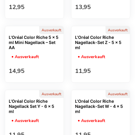
Regulärer Preis
Regulärer Preis
12,95
13,95
Ausverkauft
Ausverkauft
L'Oréal Color Riche 5 x 5
L'Oréal Color Riche
ml Mini Nagellack – Set
Nagellack-Set Z - 5 x 5
AA
ml
Ausverkauft
Ausverkauft
Regulärer Preis
Regulärer Preis
14,95
11,95
Ausverkauft
Ausverkauft
L'Oréal Color Riche
L'Oréal Color Riche
Nagellack Set Y - 6 x 5
Nagellack-Set W - 4 x 5
ml
ml
Ausverkauft
Ausverkauft
Regulärer Preis
Regulärer Preis
11,95
11,95