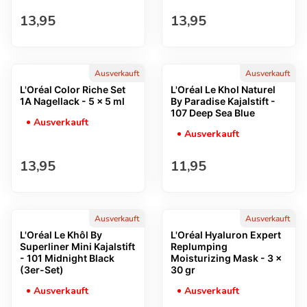
Regulärer Preis
Regulärer Preis
13,95
13,95
Ausverkauft
Ausverkauft
L'Oréal Color Riche Set
L'Oréal Le Khol Naturel
1A Nagellack - 5 x 5 ml
By Paradise Kajalstift -
107 Deep Sea Blue
Ausverkauft
Ausverkauft
Regulärer Preis
Regulärer Preis
13,95
11,95
Ausverkauft
Ausverkauft
L'Oréal Le Khôl By
L'Oréal Hyaluron Expert
Superliner Mini Kajalstift
Replumping
- 101 Midnight Black
Moisturizing Mask - 3 x
(3er-Set)
30 gr
Ausverkauft
Ausverkauft