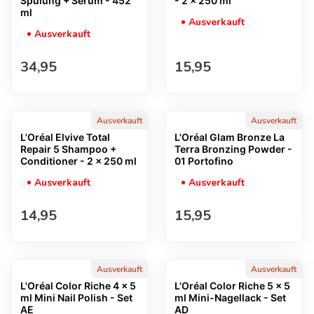
Spülung + Serum - 452
- 2 x 250 ml
ml
Ausverkauft
Ausverkauft
Regulärer Preis
Regulärer Preis
34,95
15,95
Ausverkauft
Ausverkauft
L'Oréal Elvive Total
L'Oréal Glam Bronze La
Repair 5 Shampoo +
Terra Bronzing Powder -
Conditioner - 2 x 250 ml
01 Portofino
Ausverkauft
Ausverkauft
Regulärer Preis
Regulärer Preis
14,95
15,95
Ausverkauft
Ausverkauft
L'Oréal Color Riche 4 x 5
L'Oréal Color Riche 5 x 5
ml Mini Nail Polish - Set
ml Mini-Nagellack - Set
AE
AD