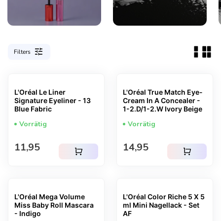
tune
Filters
L'Oréal Le Liner
L'Oréal True Match Eye-
Signature Eyeliner - 13
Cream In A Concealer -
Blue Fabric
1-2.D/1-2.W Ivory Beige
Vorrätig
Vorrätig
Regulärer Preis
Regulärer Preis
11,95
14,95
shopping_cart
shopping_cart
L'Oréal Mega Volume
L'Oréal Color Riche 5 X 5
Miss Baby Roll Mascara
ml Mini Nagellack - Set
- Indigo
AF