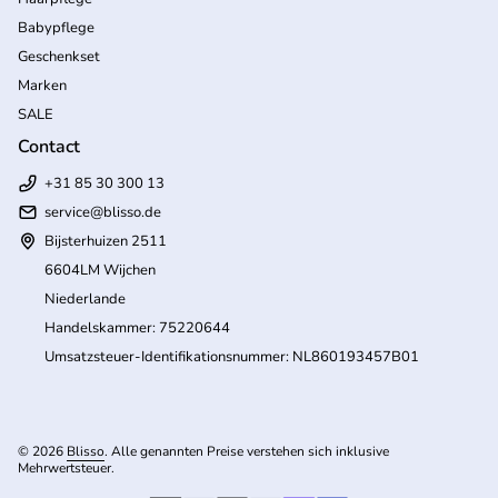
Babypflege
Geschenkset
Marken
SALE
Contact
+31 85 30 300 13
service@blisso.de
Bijsterhuizen 2511
6604LM Wijchen
Niederlande
Handelskammer: 75220644
Umsatzsteuer-Identifikationsnummer: NL860193457B01
© 2026
Blisso
. Alle genannten Preise verstehen sich inklusive
Mehrwertsteuer.
(Link öffnet in neuem Tab/Fenster)