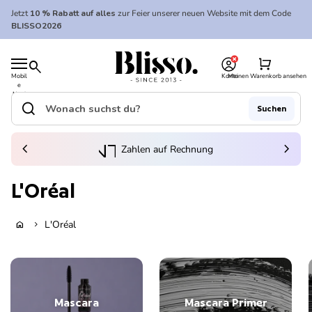
Zum Inhalt springen
Jetzt
10 % Rabatt auf alles
zur Feier unserer neuen Website mit dem Code
BLISSO2026
0
Startseite
shopping_cart
search
Mobil
Konto
Meinen Warenkorb ansehen
e
Startseite
Navi
gatio
search
Suchen
n
Suche"
(Link öffnet in neuem Tab/Fenster)
to_kontostand_wallet
chevron_left
eink
chevron_right
Zahlen auf Rechnung
L'Oréal
L'Oréal
home
chevron_right
Mascara
Mascara Primer