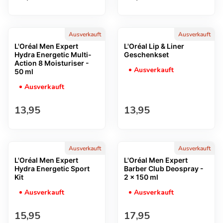
Ausverkauft
Ausverkauft
L'Oréal Men Expert
L'Oréal Lip & Liner
Hydra Energetic Multi-
Geschenkset
Action 8 Moisturiser -
Ausverkauft
50 ml
Ausverkauft
Regulärer Preis
Regulärer Preis
13,95
13,95
Ausverkauft
Ausverkauft
L'Oréal Men Expert
L'Oréal Men Expert
Hydra Energetic Sport
Barber Club Deospray -
Kit
2 x 150 ml
Ausverkauft
Ausverkauft
Regulärer Preis
Regulärer Preis
15,95
17,95