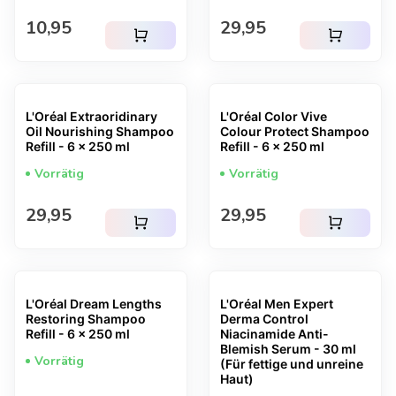
Regulärer Preis
Regulärer Preis
10,95
29,95
shopping_cart
shopping_cart
L'Oréal Extraoridinary
L'Oréal Color Vive
Oil Nourishing Shampoo
Colour Protect Shampoo
Refill - 6 x 250 ml
Refill - 6 x 250 ml
Vorrätig
Vorrätig
Regulärer Preis
Regulärer Preis
29,95
29,95
shopping_cart
shopping_cart
L'Oréal Dream Lengths
L'Oréal Men Expert
Restoring Shampoo
Derma Control
Refill - 6 x 250 ml
Niacinamide Anti-
Blemish Serum - 30 ml
Vorrätig
(Für fettige und unreine
Haut)