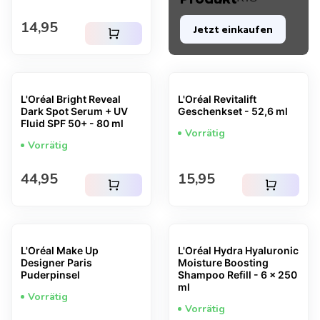
Regulärer Preis
14,95
Jetzt einkaufen
shopping_cart
L'Oréal Bright Reveal
L'Oréal Revitalift
Dark Spot Serum + UV
Geschenkset - 52,6 ml
Fluid SPF 50+ - 80 ml
Vorrätig
Vorrätig
Regulärer Preis
Regulärer Preis
44,95
15,95
shopping_cart
shopping_cart
L'Oréal Make Up
L'Oréal Hydra Hyaluronic
Designer Paris
Moisture Boosting
Puderpinsel
Shampoo Refill - 6 x 250
ml
Vorrätig
Vorrätig