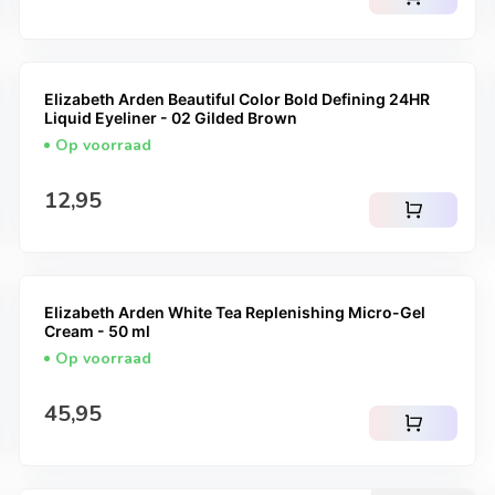
Elizabeth Arden Beautiful Color Bold Defining 24HR
Liquid Eyeliner - 02 Gilded Brown
Op voorraad
Normale prijs
12,95
shopping_cart
Elizabeth Arden White Tea Replenishing Micro-Gel
Cream - 50 ml
Op voorraad
Normale prijs
45,95
shopping_cart