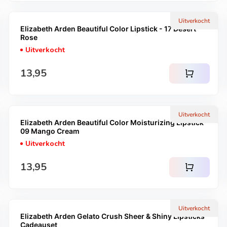
Uitverkocht
Elizabeth Arden Beautiful Color Lipstick - 17 Desert
Rose
Uitverkocht
Normale prijs
13,95
shopping_cart
Uitverkocht
Elizabeth Arden Beautiful Color Moisturizing Lipstick -
09 Mango Cream
Uitverkocht
Normale prijs
13,95
shopping_cart
Uitverkocht
Elizabeth Arden Gelato Crush Sheer & Shiny Lipsticks
Cadeauset