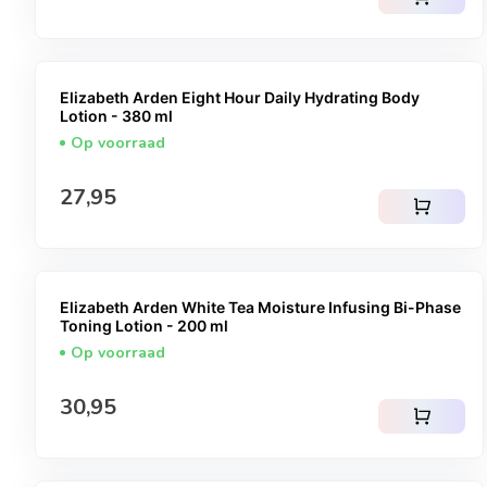
Elizabeth Arden Eight Hour Daily Hydrating Body
Lotion - 380 ml
Op voorraad
Normale prijs
27,95
shopping_cart
Elizabeth Arden White Tea Moisture Infusing Bi-Phase
Toning Lotion - 200 ml
Op voorraad
Normale prijs
30,95
shopping_cart