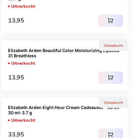
Uitverkocht
Normale prijs
13,95
shopping_cart
Uitverkocht
Elizabeth Arden Beautiful Color Moisturizing Lipstick -
31 Breathless
Uitverkocht
Normale prijs
13,95
shopping_cart
Uitverkocht
Elizabeth Arden Eight Hour Cream Cadeauset - 50 ml-
30 ml-3.7 g
Uitverkocht
Normale prijs
33,95
shopping_cart