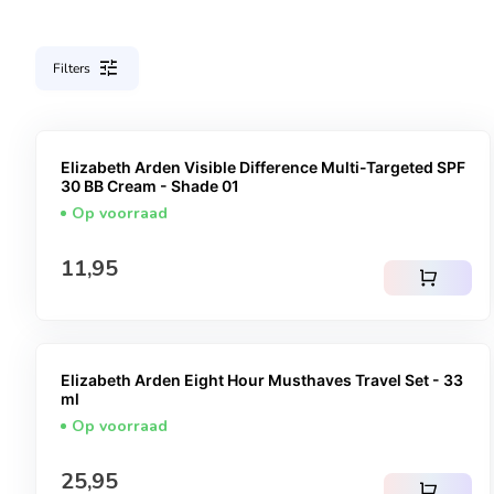
tune
Filters
Elizabeth Arden Visible Difference Multi-Targeted SPF
30 BB Cream - Shade 01
Op voorraad
Normale prijs
11,95
shopping_cart
Elizabeth Arden Eight Hour Musthaves Travel Set - 33
ml
Op voorraad
Normale prijs
25,95
shopping_cart