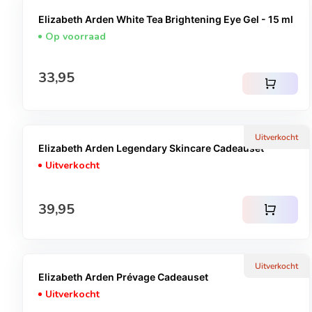
Elizabeth Arden White Tea Brightening Eye Gel - 15 ml
Op voorraad
Normale prijs
33,95
shopping_cart
Uitverkocht
Elizabeth Arden Legendary Skincare Cadeauset
Uitverkocht
Normale prijs
39,95
shopping_cart
Uitverkocht
Elizabeth Arden Prévage Cadeauset
Uitverkocht