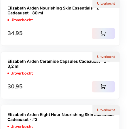
Uitverkocht
Elizabeth Arden Nourishing Skin Essentials - 2
Cadeauset - 80 ml
Uitverkocht
Normale prijs
34,95
shopping_cart
Uitverkocht
Elizabeth Arden Ceramide Capsules Cadeauset - 3 x
3,2 ml
Uitverkocht
Normale prijs
30,95
shopping_cart
Uitverkocht
Elizabeth Arden Eight Hour Nourishing Skin Essentials
Cadeauset - #3
Uitverkocht