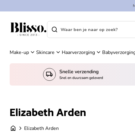
Overslaan naar inhoud
A
in
c
k
c
el
search
shopping_cart
Home
o
w
Home
search
u
a
Zoek op"
n
g
t
e
expand_more
expand_more
expand_more
Make-up
Skincare
Haarverzorging
Babyverzorgin
n
Snelle verzending
local_shipping
Snel en duurzaam geleverd
Elizabeth Arden
home
chevron_right
Elizabeth Arden