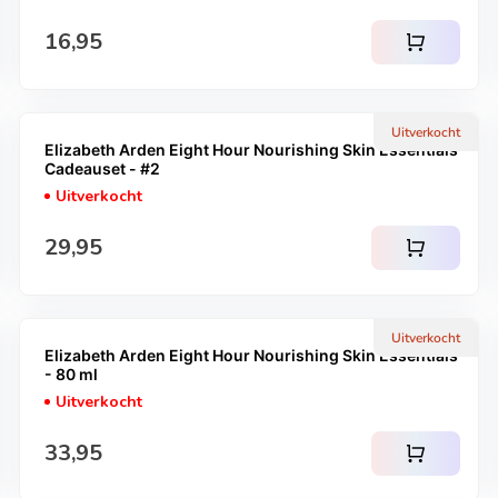
Normale prijs
16,95
shopping_cart
Uitverkocht
Elizabeth Arden Eight Hour Nourishing Skin Essentials
Cadeauset - #2
Uitverkocht
Normale prijs
29,95
shopping_cart
Uitverkocht
Elizabeth Arden Eight Hour Nourishing Skin Essentials
- 80 ml
Uitverkocht
Normale prijs
33,95
shopping_cart