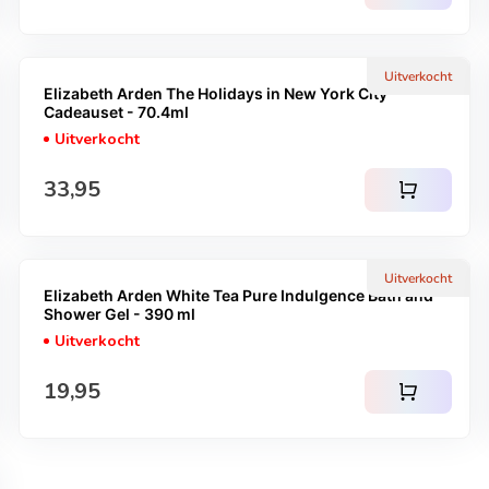
Uitverkocht
Elizabeth Arden The Holidays in New York City
Cadeauset - 70.4ml
Uitverkocht
Normale prijs
33,95
shopping_cart
Uitverkocht
Elizabeth Arden White Tea Pure Indulgence Bath and
Shower Gel - 390 ml
Uitverkocht
Normale prijs
19,95
shopping_cart