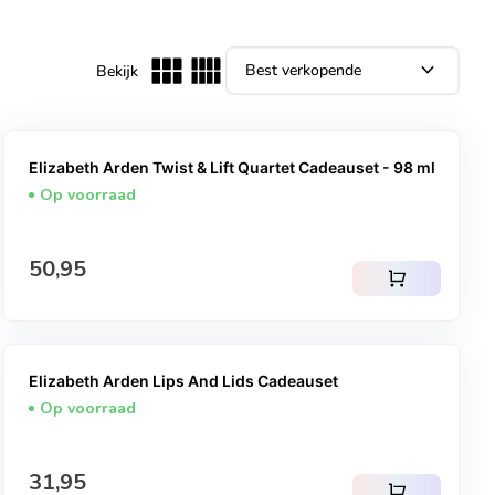
expand_more
Bekijk
Elizabeth Arden Twist & Lift Quartet Cadeauset - 98 ml
Op voorraad
Normale prijs
50,95
shopping_cart
Elizabeth Arden Lips And Lids Cadeauset
Op voorraad
Normale prijs
31,95
shopping_cart