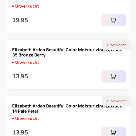
Uitverkocht
Normale prijs
19,95
shopping_cart
Uitverkocht
Elizabeth Arden Beautiful Color Moisturizing Lipstick -
35 Bronze Berry
Uitverkocht
Normale prijs
13,95
shopping_cart
Uitverkocht
Elizabeth Arden Beautiful Color Moisturizing Lipstick -
14 Pale Petal
Uitverkocht
Normale prijs
13,95
shopping_cart