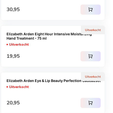
Normale prijs
30,95
shopping_cart
Uitverkocht
Elizabeth Arden Eight Hour Intensive Moisturzing
Hand Treatment - 75 ml
Uitverkocht
Normale prijs
19,95
shopping_cart
Uitverkocht
Elizabeth Arden Eye & Lip Beauty Perfection Cadeauset
Uitverkocht
Normale prijs
20,95
shopping_cart