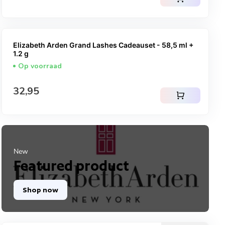
Elizabeth Arden Grand Lashes Cadeauset - 58,5 ml +
1.2 g
Op voorraad
Normale prijs
32,95
shopping_cart
New
Featured product
Shop now