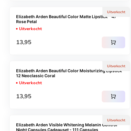
Uitverkocht
Elizabeth Arden Beautiful Color Matte Lipstick - 47
Rose Petal
Uitverkocht
Normale prijs
13,95
shopping_cart
Uitverkocht
Elizabeth Arden Beautiful Color Moisturizing Lipstick -
12 Neoclassic Coral
Uitverkocht
Normale prijs
13,95
shopping_cart
Uitverkocht
Elizabeth Arden Visible Whitening Melanin Control
Night Capsules Cadeauset - 111 Capsules