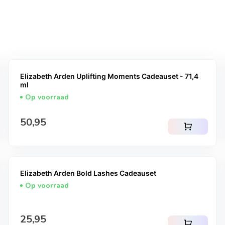
Elizabeth Arden Uplifting Moments Cadeauset - 71,4
ml
Op voorraad
Normale prijs
50,95
shopping_cart
Elizabeth Arden Bold Lashes Cadeauset
Op voorraad
Normale prijs
25,95
shopping_cart