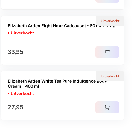
Uitverkocht
Elizabeth Arden Eight Hour Cadeauset - 80 ml + 3.7 g
Uitverkocht
Normale prijs
33,95
shopping_cart
Uitverkocht
Elizabeth Arden White Tea Pure Indulgence Body
Cream - 400 ml
Uitverkocht
Normale prijs
27,95
shopping_cart