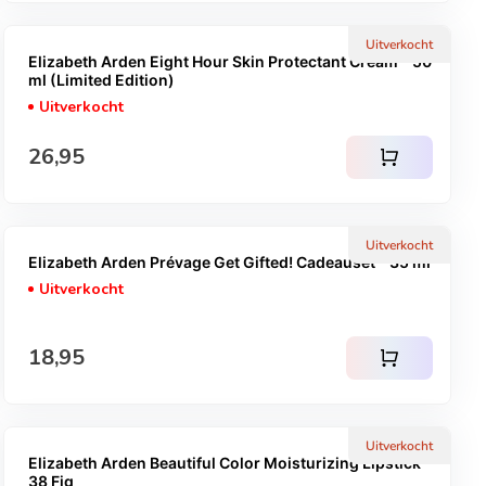
Uitverkocht
Elizabeth Arden Eight Hour Skin Protectant Cream - 50
ml (Limited Edition)
Uitverkocht
Normale prijs
26,95
shopping_cart
Uitverkocht
Elizabeth Arden Prévage Get Gifted! Cadeauset - 35 ml
Uitverkocht
Normale prijs
18,95
shopping_cart
Uitverkocht
Elizabeth Arden Beautiful Color Moisturizing Lipstick -
38 Fig