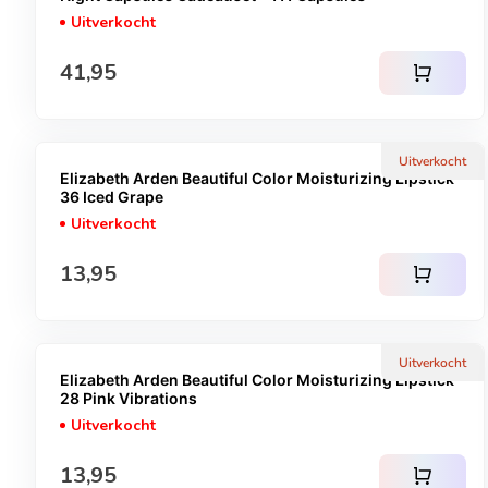
Uitverkocht
Normale prijs
41,95
shopping_cart
Uitverkocht
Elizabeth Arden Beautiful Color Moisturizing Lipstick -
36 Iced Grape
Uitverkocht
Normale prijs
13,95
shopping_cart
Uitverkocht
Elizabeth Arden Beautiful Color Moisturizing Lipstick -
28 Pink Vibrations
Uitverkocht
Normale prijs
13,95
shopping_cart