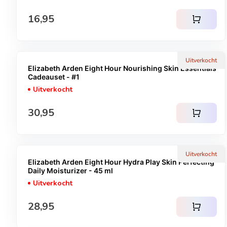
Normale prijs
16,95
shopping_cart
Uitverkocht
Elizabeth Arden Eight Hour Nourishing Skin Essentials
Cadeauset - #1
Uitverkocht
Normale prijs
30,95
shopping_cart
Uitverkocht
Elizabeth Arden Eight Hour Hydra Play Skin Perfecting
Daily Moisturizer - 45 ml
Uitverkocht
Normale prijs
28,95
shopping_cart