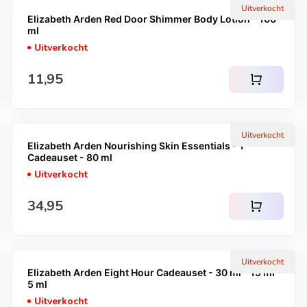
Uitverkocht
Elizabeth Arden Red Door Shimmer Body Lotion - 100
ml
Uitverkocht
Normale prijs
11,95
shopping_cart
Uitverkocht
Elizabeth Arden Nourishing Skin Essentials - 1
Cadeauset - 80 ml
Uitverkocht
Normale prijs
34,95
shopping_cart
Uitverkocht
Elizabeth Arden Eight Hour Cadeauset - 30 ml - 15 ml -
5 ml
Uitverkocht