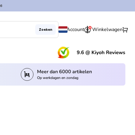
6
0
shopping_cart
Account
Winkelwagen
Zoeken
(lin
Meer dan 6000 artikelen
trolley
Op werkdagen en zondag