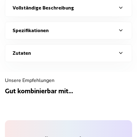
expand_more
Vollständige Beschreibung
expand_more
Spezifikationen
expand_more
Zutaten
Unsere Empfehlungen
Gut kombinierbar mit...