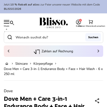
Zum Inhalt springen
Jetzt
10 % Rabatt auf alles
zur Feier unserer neuen Website mit dem Code
BLISSO2026
0
Startseite
shopping_cart
search
Mobil
Konto
Meinen Warenkorb ansehen
e
Startseite
Navi
gatio
search
Suchen
n
Suche"
(Link öffnet in neuem Tab/Fenster)
to_kontostand_wallet
chevron_left
eink
chevron_right
Zahlen auf Rechnung
Skincare
Körperpflege
home
chevron_right
chevron_right
chevron_right
Ausverkauft
Dove Men + Care 3-in-1 Endurance Body + Face + Hair Wash - 6 x
250 ml
Vergrößern
Dove
Dove Men + Care 3-in-1
share
Endurance Body + Face + Hair