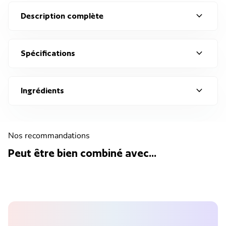
expand_more
Description complète
expand_more
Spécifications
expand_more
Ingrédients
Nos recommandations
Peut être bien combiné avec...