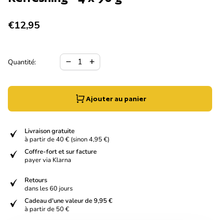
Prix normal
€12,95
Diminuer la quantité pour
Augmenter la quantité pour
remove
add
Quantité:
Ajouter au panier
verified
Livraison gratuite
à partir de 40 € (sinon 4,95 €)
verified
Coffre-fort et sur facture
payer via Klarna
verified
Retours
dans les 60 jours
verified
Cadeau d'une valeur de 9,95 €
à partir de 50 €