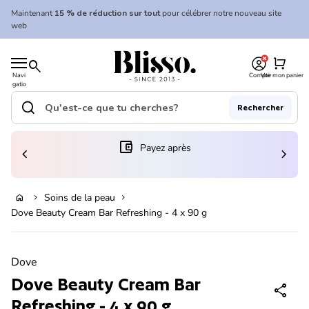
Skip to content
Maintenant
15 % de réduction sur tout
pour célébrer notre nouveau site
web
0
Accueil
shopping_cart
search
Navi
Compte
Voir mon panier
gatio
Accueil
n
mobil
search
Rechercher
e
Recherche"
(le lien s'ouvre dans un nouvel onglet/fenêtre)
account_balance_wallet
Payez après
chevron_left
chevron_right
Ajouter au panier
Soins de la peau
home
chevron_right
chevron_right
Dove Beauty Cream Bar Refreshing - 4 x 90 g
Zoom avant
Dove
Dove Beauty Cream Bar
share
Refreshing - 4 x 90 g