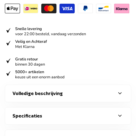
verified
Snelle levering
voor 22:00 besteld, vandaag verzonden
verified
Veilig en Achteraf
Met Klarna
verified
Gratis retour
binnen 30 dagen
verified
5000+ artikelen
keuze uit een enorm aanbod
expand_more
Volledige beschrijving
expand_more
Specificaties