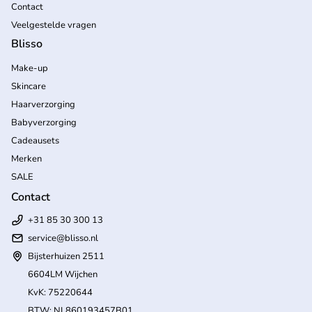
Contact
Veelgestelde vragen
Blisso
Make-up
Skincare
Haarverzorging
Babyverzorging
Cadeausets
Merken
SALE
Contact
+31 85 30 300 13
service@blisso.nl
Bijsterhuizen 2511
6604LM Wijchen
KvK: 75220644
BTW: NL860193457B01