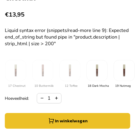
Normale prijs
€13,95
Liquid syntax error (snippets/read-more line 9): Expected
end_of_string but found pipe in "product.description |
strip_html | size > 200"
17 Chestnut
10 Buttermilk
12 Toffee
18 Dark Mocha
19 Nutmeg
Hoeveelheid verlagen voor
Verhoog de hoeveelheid voor
remove
add
Hoeveelheid:
In winkelwagen