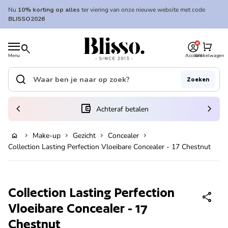
Overslaan naar inhoud
Nu
10% korting op alles
ter viering van onze nieuwe website met code
BLISSO2026
0
Home
shopping_cart
search
Menu
Account
Winkelwagen
Home
search
Zoeken
Zoek op"
(link opent in nieuw tabblad/venster)
chevron_left
account_balance_wallet
chevron_right
Achteraf betalen
Make-up
Gezicht
Concealer
home
chevron_right
chevron_right
chevron_right
chevron_right
In winkelwagen
Collection Lasting Perfection Vloeibare Concealer - 17 Chestnut
Zoom in
Collection Lasting Perfection
share
Vloeibare Concealer - 17
Chestnut