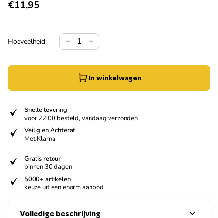
Normale prijs
€11,95
Hoeveelheid verlagen voor
Verhoog de hoeveelheid voor
remove
add
Hoeveelheid:
In winkelwagen
verified
Snelle levering
voor 22:00 besteld, vandaag verzonden
verified
Veilig en Achteraf
Met Klarna
verified
Gratis retour
binnen 30 dagen
verified
5000+ artikelen
keuze uit een enorm aanbod
expand_more
Volledige beschrijving