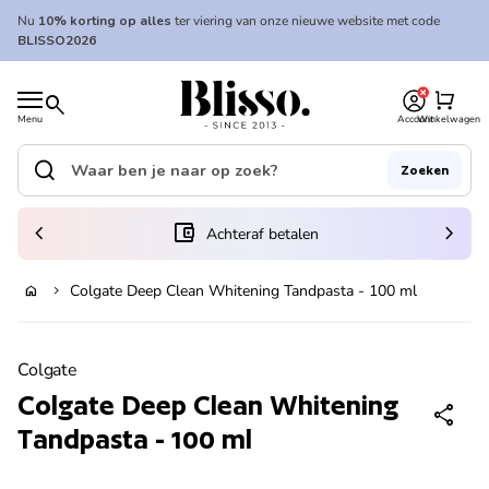
Overslaan naar inhoud
Nu
10% korting op alles
ter viering van onze nieuwe website met code
BLISSO2026
0
Home
shopping_cart
search
Menu
Account
Winkelwagen
Home
search
Zoeken
Zoek op"
(link opent in nieuw tabblad/venster)
chevron_left
account_balance_wallet
chevron_right
Achteraf betalen
Colgate Deep Clean Whitening Tandpasta - 100 ml
home
chevron_right
In winkelwagen
Zoom in
Colgate
Colgate Deep Clean Whitening
share
Tandpasta - 100 ml