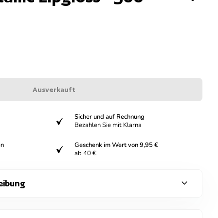
Ausverkauft
Sicher und auf Rechnung
verifiziert
Bezahlen Sie mit Klarna
en
Geschenk im Wert von 9,95 €
verifiziert
ab 40 €
expand_more
eibung