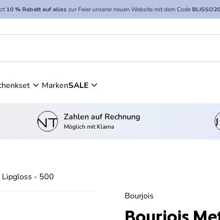
tzt
10 % Rabatt auf alles
zur Feier unserer neuen Website mit dem Code
BLISSO2
expand_more
expand_more
chenkset
Marken
SALE
Zahlen auf Rechnung
kontostand_wallet
einkau
Möglich mit Klarna
c Lipgloss - 500
Bourjois
Bourjois Met