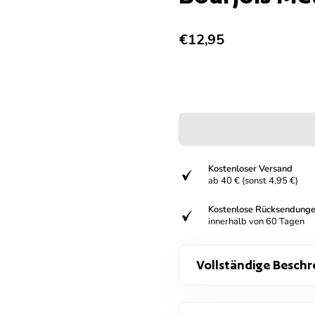
Regulärer Preis
€12,95
Kostenloser Versand
verifiziert
ab 40 € (sonst 4,95 €)
Kostenlose Rücksendung
verifiziert
innerhalb von 60 Tagen
Vollständige Beschr