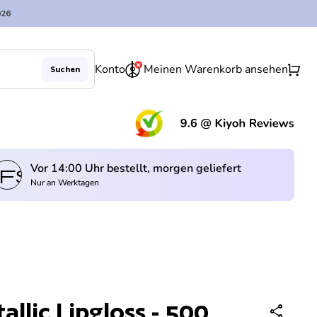
026
0
shopping_cart
Konto
Meinen Warenkorb ansehen
Suchen
Verringerung der Menge für
Menge erhöhen für
Ausverkauft
remove
add
(Lin
Vor 14:00 Uhr bestellt, morgen geliefert
fswagen
Nur an Werktagen
allic Lipgloss - 500
share