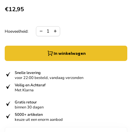
Normale prijs
€12,95
Hoeveelheid verlagen voor
Verhoog de hoeveelheid voor
remove
add
Hoeveelheid:
In winkelwagen
verified
Snelle levering
voor 22:00 besteld, vandaag verzonden
verified
Veilig en Achteraf
Met Klarna
verified
Gratis retour
binnen 30 dagen
verified
5000+ artikelen
keuze uit een enorm aanbod