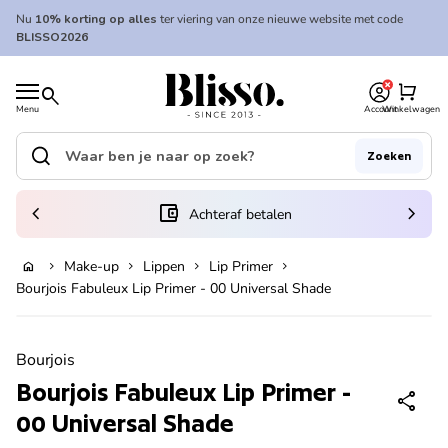
Overslaan naar inhoud
Nu
10% korting op alles
ter viering van onze nieuwe website met code
BLISSO2026
0
Home
shopping_cart
search
Menu
Account
Winkelwagen
Home
search
Zoeken
Zoek op"
(link opent in nieuw tabblad/venster)
chevron_left
account_balance_wallet
chevron_right
Achteraf betalen
Make-up
Lippen
Lip Primer
home
chevron_right
chevron_right
chevron_right
chevron_right
In winkelwagen
Bourjois Fabuleux Lip Primer - 00 Universal Shade
Zoom in
Bourjois
Bourjois Fabuleux Lip Primer -
share
00 Universal Shade