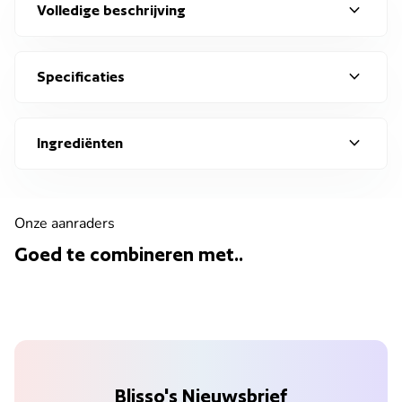
expand_more
Volledige beschrijving
expand_more
Specificaties
expand_more
Ingrediënten
Onze aanraders
Goed te combineren met..
Blisso's Nieuwsbrief