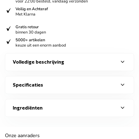
voor 22:00 besteld, vandaag verzonden
verified
Veilig en Achteraf
Met Klarna
verified
Gratis retour
binnen 30 dagen
verified
5000+ artikelen
keuze uit een enorm aanbod
expand_more
Volledige beschrijving
expand_more
Specificaties
expand_more
Ingrediënten
Onze aanraders