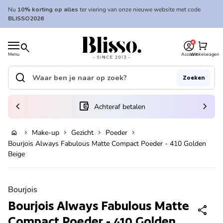
Overslaan naar inhoud
Nu
10% korting op alles
ter viering van onze nieuwe website met code
BLISSO2026
0
Home
shopping_cart
search
Menu
Account
Winkelwagen
Home
search
Zoeken
Zoek op"
(link opent in nieuw tabblad/venster)
chevron_left
account_balance_wallet
chevron_right
Achteraf betalen
Make-up
Gezicht
Poeder
home
chevron_right
chevron_right
chevron_right
chevron_right
In winkelwagen
Bourjois Always Fabulous Matte Compact Poeder - 410 Golden
Beige
Zoom in
Bourjois
Bourjois Always Fabulous Matte
share
Compact Poeder - 410 Golden