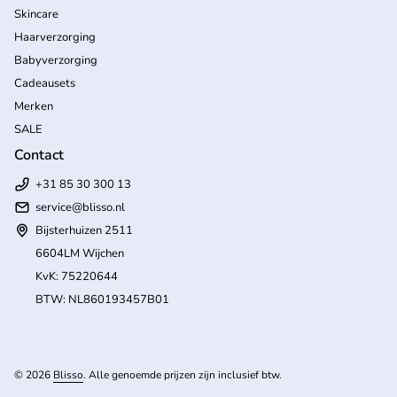
Skincare
Haarverzorging
Babyverzorging
Cadeausets
Merken
SALE
Contact
+31 85 30 300 13
service@blisso.nl
Bijsterhuizen 2511
6604LM Wijchen
KvK: 75220644
BTW: NL860193457B01
(l
© 2026
Blisso
. Alle genoemde prijzen zijn inclusief btw.