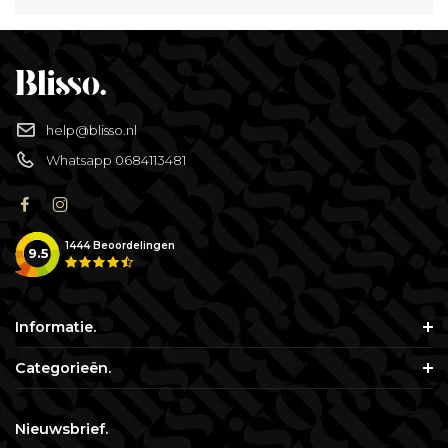
Babyverzorging
Wimperkrullers
Reiniging
Overige
help@blisso.nl
Ontharen
Whatsapp 0684113481
1444
Beoordelingen
9.5
Informatie.
Categorieën.
Nieuwsbrief.