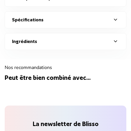
expand_more
Spécifications
expand_more
Ingrédients
Nos recommandations
Peut être bien combiné avec...
La newsletter de Blisso