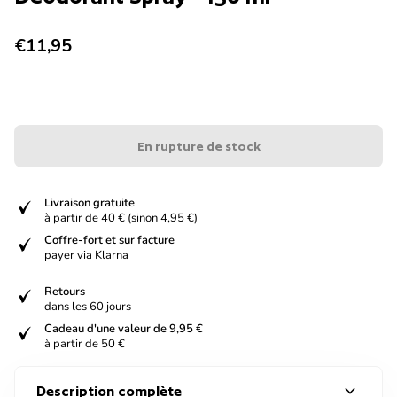
Prix normal
€11,95
En rupture de stock
verified
Livraison gratuite
à partir de 40 € (sinon 4,95 €)
verified
Coffre-fort et sur facture
payer via Klarna
verified
Retours
dans les 60 jours
verified
Cadeau d'une valeur de 9,95 €
à partir de 50 €
expand_more
Description complète