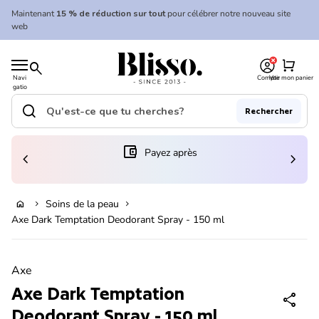
Skip to content
Maintenant
15 % de réduction sur tout
pour célébrer notre nouveau site
web
0
Accueil
shopping_cart
search
Navi
Compte
Voir mon panier
gatio
Accueil
n
mobil
search
Rechercher
e
Recherche"
(le lien s'ouvre dans un nouvel onglet/fenêtre)
account_balance_wallet
Payez après
chevron_left
chevron_right
En rupture de stock
Soins de la peau
home
chevron_right
chevron_right
Axe Dark Temptation Deodorant Spray - 150 ml
Zoom avant
Axe
Axe Dark Temptation
share
Deodorant Spray - 150 ml